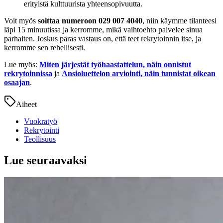
erityistä kulttuurista yhteensopivuutta.
Voit myös
soittaa numeroon 029 007 4040
, niin käymme tilanteesi
läpi 15 minuutissa ja kerromme, mikä vaihtoehto palvelee sinua
parhaiten. Joskus paras vastaus on, että teet rekrytoinnin itse, ja
kerromme sen rehellisesti.
Lue myös:
Miten järjestät työhaastattelun, näin onnistut
rekrytoinnissa
ja
Ansioluettelon arviointi, näin tunnistat oikean
osaajan
.
Aiheet
Vuokratyö
Rekrytointi
Teollisuus
Lue seuraavaksi