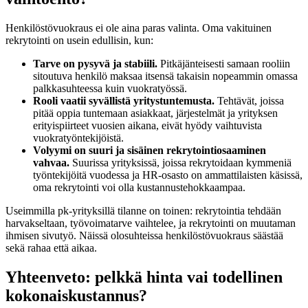
Henkilöstövuokraus ei ole aina paras valinta. Oma vakituinen
rekrytointi on usein edullisin, kun:
Tarve on pysyvä ja stabiili.
Pitkäjänteisesti samaan rooliin
sitoutuva henkilö maksaa itsensä takaisin nopeammin omassa
palkkasuhteessa kuin vuokratyössä.
Rooli vaatii syvällistä yritystuntemusta.
Tehtävät, joissa
pitää oppia tuntemaan asiakkaat, järjestelmät ja yrityksen
erityispiirteet vuosien aikana, eivät hyödy vaihtuvista
vuokratyöntekijöistä.
Volyymi on suuri ja sisäinen rekrytointiosaaminen
vahvaa.
Suurissa yrityksissä, joissa rekrytoidaan kymmeniä
työntekijöitä vuodessa ja HR-osasto on ammattilaisten käsissä,
oma rekrytointi voi olla kustannustehokkaampaa.
Useimmilla pk-yrityksillä tilanne on toinen: rekrytointia tehdään
harvakseltaan, työvoimatarve vaihtelee, ja rekrytointi on muutaman
ihmisen sivutyö. Näissä olosuhteissa henkilöstövuokraus säästää
sekä rahaa että aikaa.
Yhteenveto: pelkkä hinta vai todellinen
kokonaiskustannus?