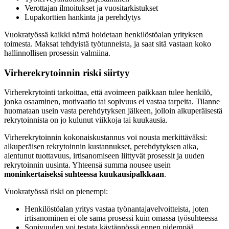
Verottajan ilmoitukset ja vuositarkistukset
Lupakorttien hankinta ja perehdytys
Vuokratyössä kaikki nämä hoidetaan henkilöstöalan yrityksen
toimesta. Maksat tehdyistä työtunneista, ja saat sitä vastaan koko
hallinnollisen prosessin valmiina.
Virherekrytoinnin riski siirtyy
Virherekrytointi tarkoittaa, että avoimeen paikkaan tulee henkilö,
jonka osaaminen, motivaatio tai sopivuus ei vastaa tarpeita. Tilanne
huomataan usein vasta perehdytyksen jälkeen, jolloin alkuperäisestä
rekrytoinnista on jo kulunut viikkoja tai kuukausia.
Virherekrytoinnin kokonaiskustannus voi nousta merkittäväksi:
alkuperäisen rekrytoinnin kustannukset, perehdytyksen aika,
alentunut tuottavuus, irtisanomiseen liittyvät prosessit ja uuden
rekrytoinnin uusinta. Yhteensä summa nousee usein
moninkertaiseksi suhteessa kuukausipalkkaan
.
Vuokratyössä riski on pienempi:
Henkilöstöalan yritys vastaa työnantajavelvoitteista, joten
irtisanominen ei ole sama prosessi kuin omassa työsuhteessa
Sopivuuden voi testata käytännössä ennen pidempää