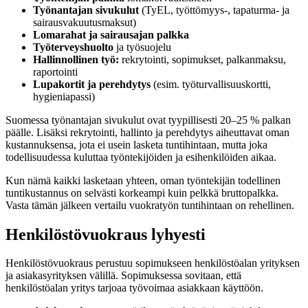
Työnantajan sivukulut
(TyEL, työttömyys-, tapaturma- ja
sairausvakuutusmaksut)
Lomarahat ja sairausajan palkka
Työterveyshuolto
ja työsuojelu
Hallinnollinen työ:
rekrytointi, sopimukset, palkanmaksu,
raportointi
Lupakortit ja perehdytys
(esim. työturvallisuuskortti,
hygieniapassi)
Suomessa työnantajan sivukulut ovat tyypillisesti 20–25 % palkan
päälle. Lisäksi rekrytointi, hallinto ja perehdytys aiheuttavat oman
kustannuksensa, jota ei usein lasketa tuntihintaan, mutta joka
todellisuudessa kuluttaa työntekijöiden ja esihenkilöiden aikaa.
Kun nämä kaikki lasketaan yhteen, oman työntekijän todellinen
tuntikustannus on selvästi korkeampi kuin pelkkä bruttopalkka.
Vasta tämän jälkeen vertailu vuokratyön tuntihintaan on rehellinen.
Henkilöstövuokraus lyhyesti
Henkilöstövuokraus perustuu sopimukseen henkilöstöalan yrityksen
ja asiakasyrityksen välillä. Sopimuksessa sovitaan, että
henkilöstöalan yritys tarjoaa työvoimaa asiakkaan käyttöön.