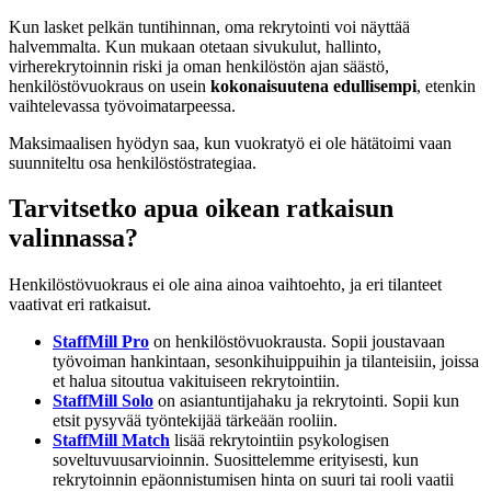
Kun lasket pelkän tuntihinnan, oma rekrytointi voi näyttää
halvemmalta. Kun mukaan otetaan sivukulut, hallinto,
virherekrytoinnin riski ja oman henkilöstön ajan säästö,
henkilöstövuokraus on usein
kokonaisuutena edullisempi
, etenkin
vaihtelevassa työvoimatarpeessa.
Maksimaalisen hyödyn saa, kun vuokratyö ei ole hätätoimi vaan
suunniteltu osa henkilöstöstrategiaa.
Tarvitsetko apua oikean ratkaisun
valinnassa?
Henkilöstövuokraus ei ole aina ainoa vaihtoehto, ja eri tilanteet
vaativat eri ratkaisut.
StaffMill Pro
on henkilöstövuokrausta. Sopii joustavaan
työvoiman hankintaan, sesonkihuippuihin ja tilanteisiin, joissa
et halua sitoutua vakituiseen rekrytointiin.
StaffMill Solo
on asiantuntijahaku ja rekrytointi. Sopii kun
etsit pysyvää työntekijää tärkeään rooliin.
StaffMill Match
lisää rekrytointiin psykologisen
soveltuvuusarvioinnin. Suosittelemme erityisesti, kun
rekrytoinnin epäonnistumisen hinta on suuri tai rooli vaatii