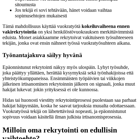
sitoumusta
Jos tekijä ei sovi tehtävään, hänet voidaan vaihtaa
sopimusehtojen mukaisesti
Tämä mahdollisuus käyttää vuokratyötä
kokeiluvaiheena ennen
vakirekrytointia
on yksi henkilöstövuokrauksen merkittävimmistä
eduista. Monet asiakkaamme rekrytoivat vakituiseen työsuhteeseen
tekijän, jonka ovat ensin nähneet työssä vuokratyösuhteen aikana.
Työnantajakuva säilyy hyvänä
Epäonnistunut rekrytointi näkyy myös ulospäin. Lyhyt työsuhde,
joka päättyy yllättäen, herättää kysymyksiä sekä työnhakijoissa että
yhteistyökumppaneissa. Ensimmäisten työpäivien tai viikkojen
jälkeinen irtisanominen rekrytoinnin jälkeen on signaali, jonka muut
hakijat lukevat: jokin yrityksessä ei ole kunnossa.
Hidas tai huonosti viestitty rekrytointiprosessi puolestaan saa parhaat
hakijat häipymään, koska he saavat tarjouksia muualta odottaessaan.
Vuokratyössä tekijä on lähetettävissä nopeasti, ja epäonnistunut
sopivuus voidaan käsitellä ilman julkista irtisanomisprosessia.
Milloin oma rekrytointi on edullisin
vaihtoehto?