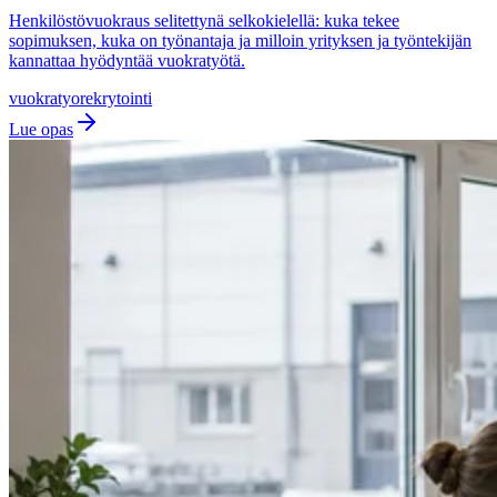
Henkilöstövuokraus selitettynä selkokielellä: kuka tekee
sopimuksen, kuka on työnantaja ja milloin yrityksen ja työntekijän
kannattaa hyödyntää vuokratyötä.
vuokratyo
rekrytointi
Lue opas