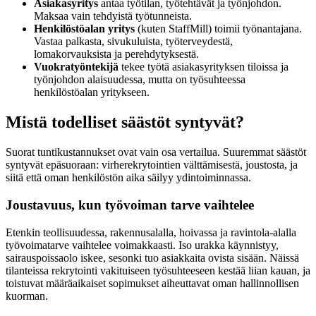
Asiakasyritys
antaa työtilan, työtehtävät ja työnjohdon.
Maksaa vain tehdyistä työtunneista.
Henkilöstöalan yritys
(kuten StaffMill) toimii työnantajana.
Vastaa palkasta, sivukuluista, työterveydestä,
lomakorvauksista ja perehdytyksestä.
Vuokratyöntekijä
tekee työtä asiakasyrityksen tiloissa ja
työnjohdon alaisuudessa, mutta on työsuhteessa
henkilöstöalan yritykseen.
Mistä todelliset säästöt syntyvät?
Suorat tuntikustannukset ovat vain osa vertailua. Suuremmat säästöt
syntyvät epäsuoraan: virherekrytointien välttämisestä, joustosta, ja
siitä että oman henkilöstön aika säilyy ydintoiminnassa.
Joustavuus, kun työvoiman tarve vaihtelee
Etenkin teollisuudessa, rakennusalalla, hoivassa ja ravintola-alalla
työvoimatarve vaihtelee voimakkaasti. Iso urakka käynnistyy,
sairauspoissaolo iskee, sesonki tuo asiakkaita ovista sisään. Näissä
tilanteissa rekrytointi vakituiseen työsuhteeseen kestää liian kauan, ja
toistuvat määräaikaiset sopimukset aiheuttavat oman hallinnollisen
kuorman.