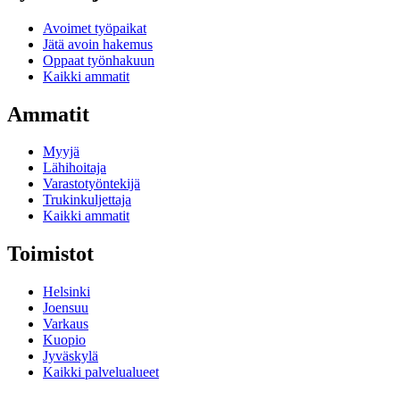
Avoimet työpaikat
Jätä avoin hakemus
Oppaat työnhakuun
Kaikki ammatit
Ammatit
Myyjä
Lähihoitaja
Varastotyöntekijä
Trukinkuljettaja
Kaikki ammatit
Toimistot
Helsinki
Joensuu
Varkaus
Kuopio
Jyväskylä
Kaikki palvelualueet