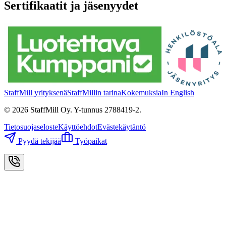
Sertifikaatit ja jäsenyydet
StaffMill yrityksenä
StaffMillin tarina
Kokemuksia
In English
©
2026
StaffMill Oy. Y-tunnus 2788419-2.
Tietosuojaseloste
Käyttöehdot
Evästekäytäntö
Pyydä tekijää
Työpaikat