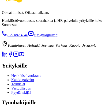
Oikeat ihmiset. Oikeaan aikaan.
Henkilöstövuokrausta, suorahakua ja HR-palveluita yrityksille koko
Suomessa.
029 007 4040
info@staffmill.fi
Toimipisteet:
Helsinki, Joensuu, Varkaus, Kuopio, Jyväskylä
Yrityksille
Henkilöstövuokraus
Kaikki palvelut
Toimialat
Vastuullisuus
Pyydä tekijää
Työnhakijoille