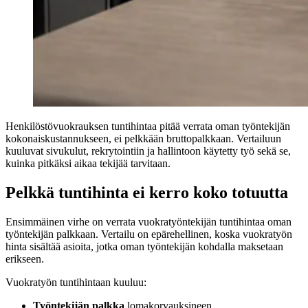
Henkilöstövuokrauksen tuntihintaa pitää verrata oman työntekijän
kokonaiskustannukseen, ei pelkkään bruttopalkkaan. Vertailuun
kuuluvat sivukulut, rekrytointiin ja hallintoon käytetty työ sekä se,
kuinka pitkäksi aikaa tekijää tarvitaan.
Pelkkä tuntihinta ei kerro koko totuutta
Ensimmäinen virhe on verrata vuokratyöntekijän tuntihintaa oman
työntekijän palkkaan. Vertailu on epärehellinen, koska vuokratyön
hinta sisältää asioita, jotka oman työntekijän kohdalla maksetaan
erikseen.
Vuokratyön tuntihintaan kuuluu:
Työntekijän palkka
lomakorvauksineen