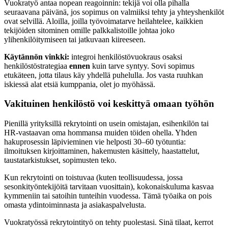
Vuokratyö antaa nopean reagoinnin: tekijä voi olla pihalla
seuraavana päivänä, jos sopimus on valmiiksi tehty ja yhteyshenkilöt
ovat selvillä. Aloilla, joilla työvoimatarve heilahtelee, kaikkien
tekijöiden sitominen omille palkkalistoille johtaa joko
ylihenkilöitymiseen tai jatkuvaan kiireeseen.
Käytännön vinkki:
integroi henkilöstövuokraus osaksi
henkilöstöstrategiaa
ennen
kuin tarve syntyy. Sovi sopimus
etukäteen, jotta tilaus käy yhdellä puhelulla. Jos vasta ruuhkan
iskiessä alat etsiä kumppania, olet jo myöhässä.
Vakituinen henkilöstö voi keskittyä omaan työhön
Pienillä yrityksillä rekrytointi on usein omistajan, esihenkilön tai
HR-vastaavan oma hommansa muiden töiden ohella. Yhden
hakuprosessin läpivieminen vie helposti 30–60 työtuntia:
ilmoituksen kirjoittaminen, hakemusten käsittely, haastattelut,
taustatarkistukset, sopimusten teko.
Kun rekrytointi on toistuvaa (kuten teollisuudessa, jossa
sesonkityöntekijöitä tarvitaan vuosittain), kokonaiskuluma kasvaa
kymmeniin tai satoihin tunteihin vuodessa. Tämä työaika on pois
omasta ydintoiminnasta ja asiakaspalvelusta.
Vuokratyössä rekrytointityö on tehty puolestasi. Sinä tilaat, kerrot