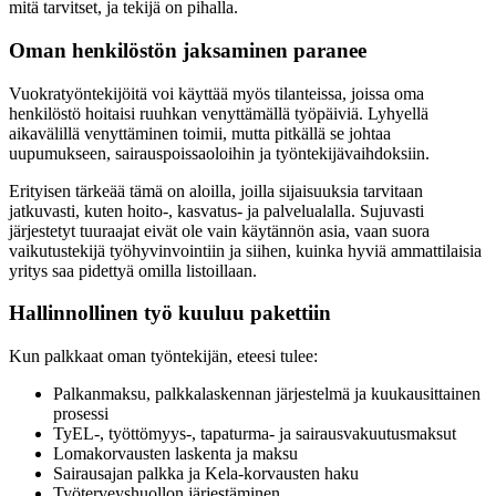
mitä tarvitset, ja tekijä on pihalla.
Oman henkilöstön jaksaminen paranee
Vuokratyöntekijöitä voi käyttää myös tilanteissa, joissa oma
henkilöstö hoitaisi ruuhkan venyttämällä työpäiviä. Lyhyellä
aikavälillä venyttäminen toimii, mutta pitkällä se johtaa
uupumukseen, sairauspoissaoloihin ja työntekijävaihdoksiin.
Erityisen tärkeää tämä on aloilla, joilla sijaisuuksia tarvitaan
jatkuvasti, kuten hoito-, kasvatus- ja palvelualalla. Sujuvasti
järjestetyt tuuraajat eivät ole vain käytännön asia, vaan suora
vaikutustekijä työhyvinvointiin ja siihen, kuinka hyviä ammattilaisia
yritys saa pidettyä omilla listoillaan.
Hallinnollinen työ kuuluu pakettiin
Kun palkkaat oman työntekijän, eteesi tulee:
Palkanmaksu, palkkalaskennan järjestelmä ja kuukausittainen
prosessi
TyEL-, työttömyys-, tapaturma- ja sairausvakuutusmaksut
Lomakorvausten laskenta ja maksu
Sairausajan palkka ja Kela-korvausten haku
Työterveyshuollon järjestäminen