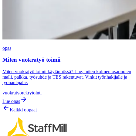
opas
Miten vuokratyö toimii
Miten vuokratyö toimii käytännössä? Lue, miten kolmen osapuolen
malli, palkka, työsuhde ja TES rakentuvat. Vinkit työnhakijalle ja
työnantajalle.
vuokratyo
rekrytointi
Lue opas
Kaikki oppaat