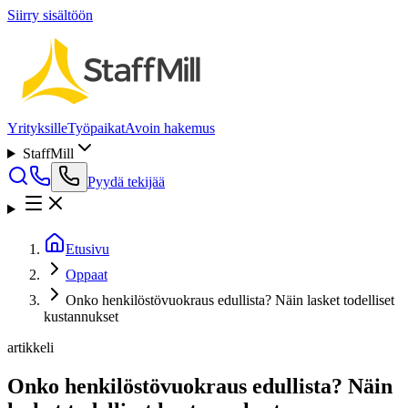
Siirry sisältöön
Yrityksille
Työpaikat
Avoin hakemus
StaffMill
Pyydä tekijää
Etusivu
Oppaat
Onko henkilöstövuokraus edullista? Näin lasket todelliset
kustannukset
artikkeli
Onko henkilöstövuokraus edullista? Näin