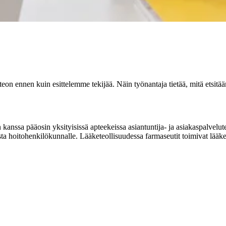
on ennen kuin esittelemme tekijää. Näin työnantaja tietää, mitä etsitä
kanssa pääosin yksityisissä apteekeissa asiantuntija- ja asiakaspalvelut
sta hoitohenkilökunnalle. Lääketeollisuudessa farmaseutit toimivat lääke