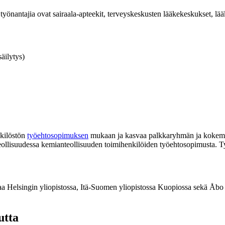
 työnantajia ovat sairaala-apteekit, terveyskeskusten lääkekeskukset, l
äilytys)
kilöstön
työehtosopimuksen
mukaan ja kasvaa palkkaryhmän ja kokemuk
eollisuudessa kemianteollisuuden toimihenkilöiden työehtosopimusta. Työa
taa Helsingin yliopistossa, Itä-Suomen yliopistossa Kuopiossa sekä Åbo 
utta