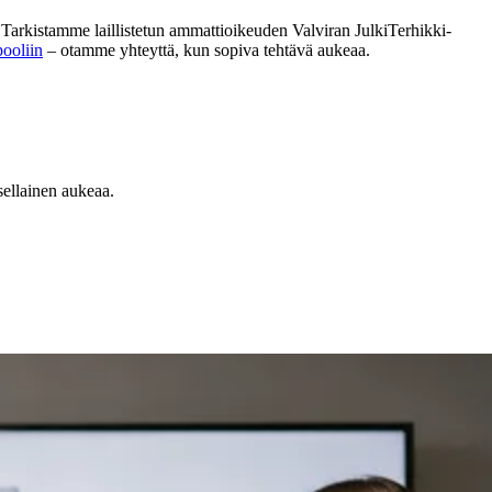
ea. Tarkistamme laillistetun ammattioikeuden Valviran JulkiTerhikki-
pooliin
– otamme yhteyttä, kun sopiva tehtävä aukeaa.
sellainen aukeaa.