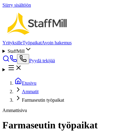
Siirry sisältöön
Yrityksille
Työpaikat
Avoin hakemus
StaffMill
Pyydä tekijää
Etusivu
Ammatit
Farmaseutin työpaikat
Ammattisivu
Farmaseutin työpaikat