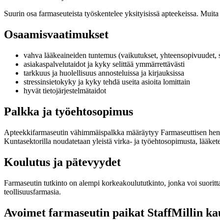
Suurin osa farmaseuteista työskentelee yksityisissä apteekeissa. Muita
Osaamisvaatimukset
vahva lääkeaineiden tuntemus (vaikutukset, yhteensopivuudet, s
asiakaspalvelutaidot ja kyky selittää ymmärrettävästi
tarkkuus ja huolellisuus annosteluissa ja kirjauksissa
stressinsietokyky ja kyky tehdä useita asioita lomittain
hyvät tietojärjestelmätaidot
Palkka ja työehtosopimus
Apteekkifarmaseutin vähimmäispalkka määräytyy Farmaseuttisen hen
Kuntasektorilla noudatetaan yleistä virka- ja työehtosopimusta, lääket
Koulutus ja pätevyydet
Farmaseutin tutkinto on alempi korkeakoulututkinto, jonka voi suorit
teollisuusfarmasia.
Avoimet farmaseutin paikat StaffMillin ka