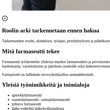
Roolin arki tarkennetaan ennen hakua
Tarkennamme roolin, aloituksen, työajan, perehdytyksen ja päätöksente
Mitä farmaseutti tekee
Farmaseutti työskentelee yhdessä muiden farmaseuttien ja proviisorien 
hankinnasta, varastoinnista ja jakelusta osastoille sekä lääkeneuvonna
Farmaseutti on laillistettu terveydenhuollon ammattihenkilö.
Yleisiä työnimikkeitä ja toimialoja
apteekkifarmaseutti
osastofarmaseutti / sairaalafarmaseutti
johtava farmaseutti
lääke-esittelijä lääketeollisuudessa