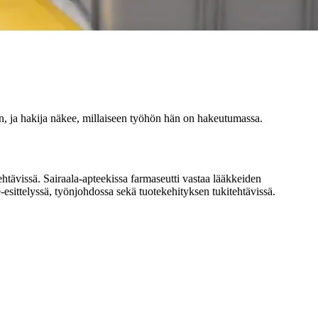
än, ja hakija näkee, millaiseen työhön hän on hakeutumassa.
ehtävissä. Sairaala-apteekissa farmaseutti vastaa lääkkeiden
-esittelyssä, työnjohdossa sekä tuotekehityksen tukitehtävissä.