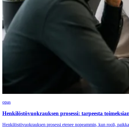
opas
Henkilöstövuokrauksen prosessi: tarpeesta toimeksia
Henkilöstövuokrauksen prosessi etenee nopeammin, kun rooli, paikkaku