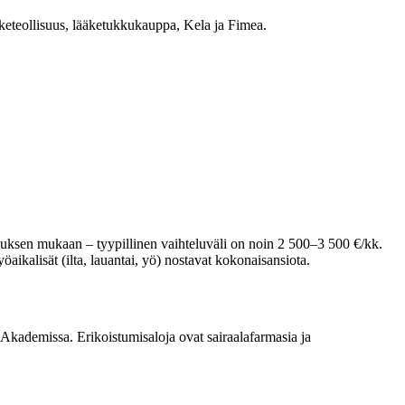
ääketeollisuus, lääketukkukauppa, Kela ja Fimea.
sen mukaan – tyypillinen vaihteluväli on noin 2 500–3 500 €/kk.
ikalisät (ilta, lauantai, yö) nostavat kokonaisansiota.
Akademissa. Erikoistumisaloja ovat sairaalafarmasia ja