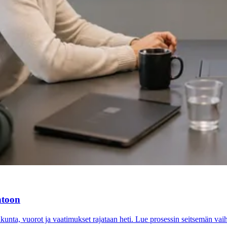
ntoon
nta, vuorot ja vaatimukset rajataan heti. Lue prosessin seitsemän vaih