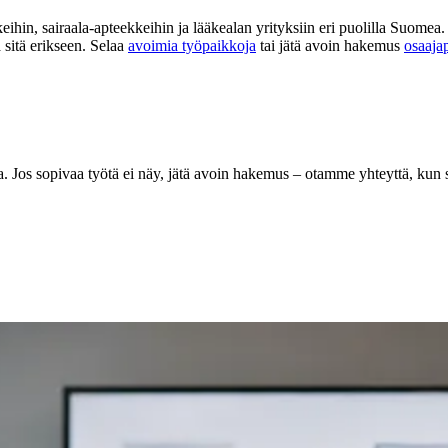
ekkeihin, sairaala-apteekkeihin ja lääkealan yrityksiin eri puolilla Suom
 sitä erikseen. Selaa
avoimia työpaikkoja
tai jätä avoin hakemus
osaaja
a. Jos sopivaa työtä ei näy, jätä avoin hakemus – otamme yhteyttä, kun 