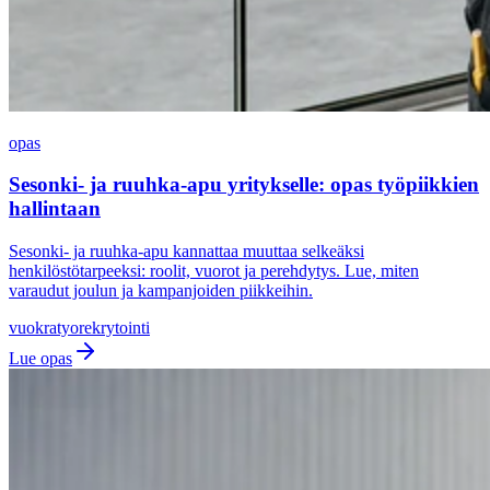
opas
Sesonki- ja ruuhka-apu yritykselle: opas työpiikkien
hallintaan
Sesonki- ja ruuhka-apu kannattaa muuttaa selkeäksi
henkilöstötarpeeksi: roolit, vuorot ja perehdytys. Lue, miten
varaudut joulun ja kampanjoiden piikkeihin.
vuokratyo
rekrytointi
Lue opas