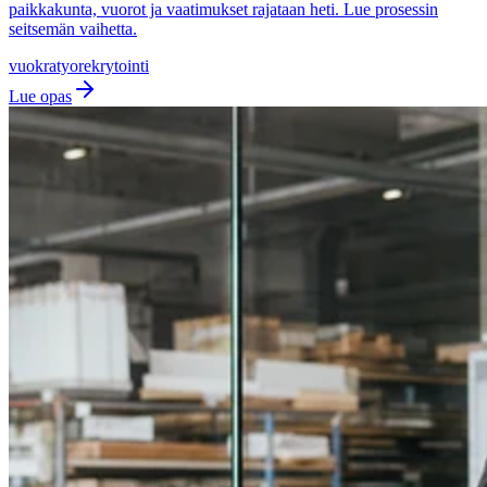
paikkakunta, vuorot ja vaatimukset rajataan heti. Lue prosessin
seitsemän vaihetta.
vuokratyo
rekrytointi
Lue opas