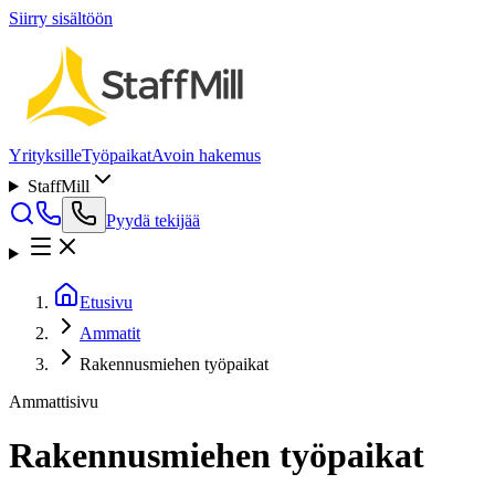
Siirry sisältöön
Yrityksille
Työpaikat
Avoin hakemus
StaffMill
Pyydä tekijää
Etusivu
Ammatit
Rakennusmiehen työpaikat
Ammattisivu
Rakennusmiehen työpaikat