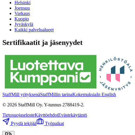
Helsinki
Joensuu
Varkaus
Kuopio
Jyväskylä
Kaikki palvelualueet
Sertifikaatit ja jäsenyydet
StaffMill yrityksenä
StaffMillin tarina
Kokemuksia
In English
©
2026
StaffMill Oy. Y-tunnus 2788419-2.
Tietosuojaseloste
Käyttöehdot
Evästekäytäntö
Pyydä tekijää
Työpaikat