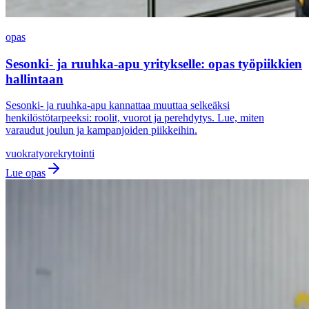
opas
Sesonki- ja ruuhka-apu yritykselle: opas työpiikkien
hallintaan
Sesonki- ja ruuhka-apu kannattaa muuttaa selkeäksi
henkilöstötarpeeksi: roolit, vuorot ja perehdytys. Lue, miten
varaudut joulun ja kampanjoiden piikkeihin.
vuokratyo
rekrytointi
Lue opas