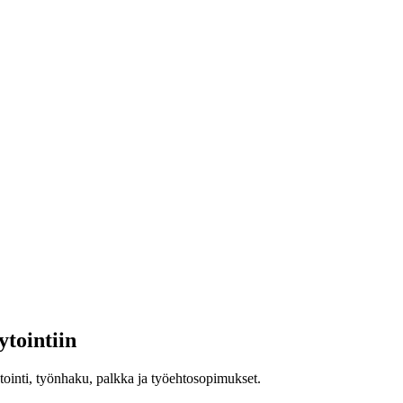
tointiin
ytointi, työnhaku, palkka ja työehtosopimukset.