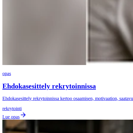
opas
Ehdokasesittely rekrytoinnissa
Ehdokasesittely rekrytoinnissa kertoo osaamisen, motivaation, saatavuud
rekrytointi
Lue opas