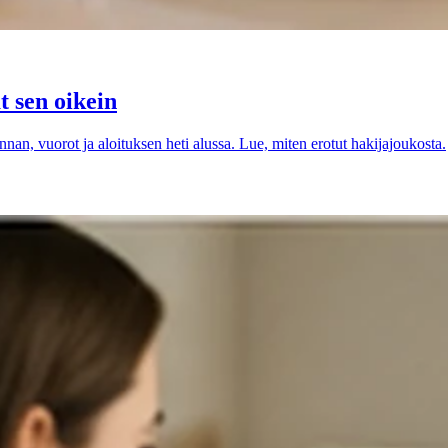
t sen oikein
n, vuorot ja aloituksen heti alussa. Lue, miten erotut hakijajoukosta.