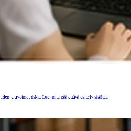
en ja avoimet riskit. Lue, mitä päätettävä esittely sisältää.