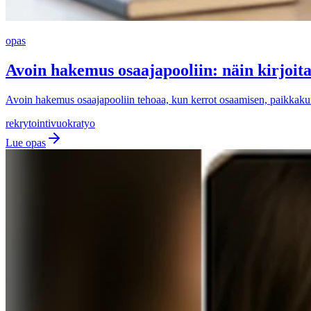
opas
Avoin hakemus osaajapooliin: näin kirjoita
Avoin hakemus osaajapooliin tehoaa, kun kerrot osaamisen, paikkakunna
rekrytointi
vuokratyo
Lue opas