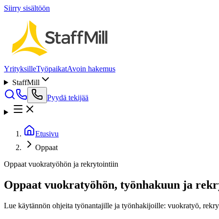
Siirry sisältöön
Yrityksille
Työpaikat
Avoin hakemus
StaffMill
Pyydä tekijää
Etusivu
Oppaat
Oppaat vuokratyöhön ja rekrytointiin
Oppaat vuokratyöhön, työnhakuun ja rekry
Lue käytännön ohjeita työnantajille ja työnhakijoille: vuokratyö, rekr