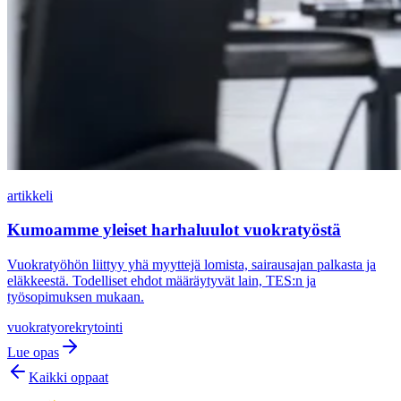
artikkeli
Kumoamme yleiset harhaluulot vuokratyöstä
Vuokratyöhön liittyy yhä myyttejä lomista, sairausajan palkasta ja
eläkkeestä. Todelliset ehdot määräytyvät lain, TES:n ja
työsopimuksen mukaan.
vuokratyo
rekrytointi
Lue opas
Kaikki oppaat