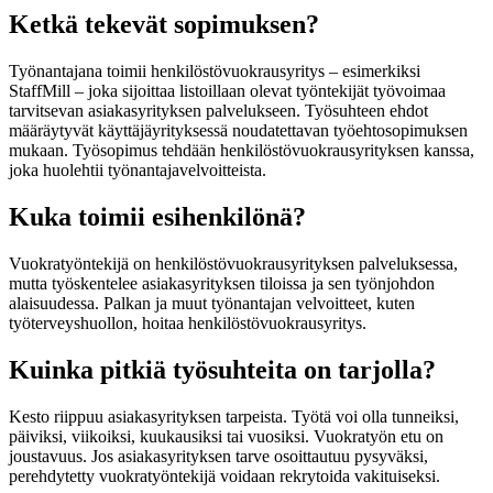
Ketkä tekevät sopimuksen?
Työnantajana toimii henkilöstövuokrausyritys – esimerkiksi
StaffMill – joka sijoittaa listoillaan olevat työntekijät työvoimaa
tarvitsevan asiakasyrityksen palvelukseen. Työsuhteen ehdot
määräytyvät käyttäjäyrityksessä noudatettavan työehtosopimuksen
mukaan. Työsopimus tehdään henkilöstövuokrausyrityksen kanssa,
joka huolehtii työnantajavelvoitteista.
Kuka toimii esihenkilönä?
Vuokratyöntekijä on henkilöstövuokrausyrityksen palveluksessa,
mutta työskentelee asiakasyrityksen tiloissa ja sen työnjohdon
alaisuudessa. Palkan ja muut työnantajan velvoitteet, kuten
työterveyshuollon, hoitaa henkilöstövuokrausyritys.
Kuinka pitkiä työsuhteita on tarjolla?
Kesto riippuu asiakasyrityksen tarpeista. Työtä voi olla tunneiksi,
päiviksi, viikoiksi, kuukausiksi tai vuosiksi. Vuokratyön etu on
joustavuus. Jos asiakasyrityksen tarve osoittautuu pysyväksi,
perehdytetty vuokratyöntekijä voidaan rekrytoida vakituiseksi.