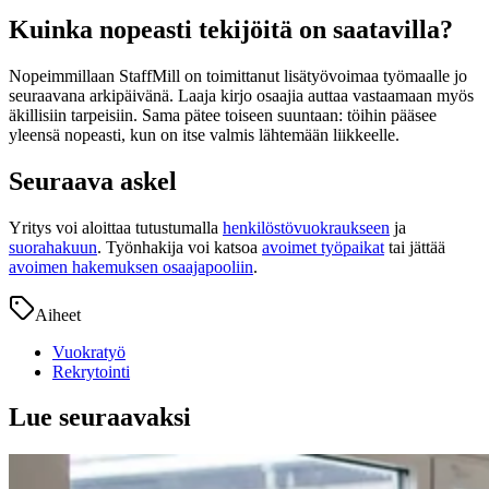
Kuinka nopeasti tekijöitä on saatavilla?
Nopeimmillaan StaffMill on toimittanut lisätyövoimaa työmaalle jo
seuraavana arkipäivänä. Laaja kirjo osaajia auttaa vastaamaan myös
äkillisiin tarpeisiin. Sama pätee toiseen suuntaan: töihin pääsee
yleensä nopeasti, kun on itse valmis lähtemään liikkeelle.
Seuraava askel
Yritys voi aloittaa tutustumalla
henkilöstövuokraukseen
ja
suorahakuun
. Työnhakija voi katsoa
avoimet työpaikat
tai jättää
avoimen hakemuksen osaajapooliin
.
Aiheet
Vuokratyö
Rekrytointi
Lue seuraavaksi