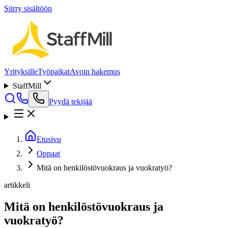
Siirry sisältöön
Yrityksille
Työpaikat
Avoin hakemus
StaffMill
Pyydä tekijää
Etusivu
Oppaat
Mitä on henkilöstövuokraus ja vuokratyö?
artikkeli
Mitä on henkilöstövuokraus ja
vuokratyö?