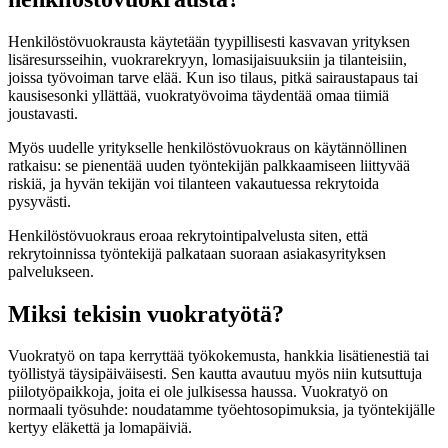
Henkilöstövuokrausta käytetään tyypillisesti kasvavan yrityksen
lisäresursseihin, vuokrarekryyn, lomasijaisuuksiin ja tilanteisiin,
joissa työvoiman tarve elää. Kun iso tilaus, pitkä sairaustapaus tai
kausisesonki yllättää, vuokratyövoima täydentää omaa tiimiä
joustavasti.
Myös uudelle yritykselle henkilöstövuokraus on käytännöllinen
ratkaisu: se pienentää uuden työntekijän palkkaamiseen liittyvää
riskiä, ja hyvän tekijän voi tilanteen vakautuessa rekrytoida
pysyvästi.
Henkilöstövuokraus eroaa rekrytointipalvelusta siten, että
rekrytoinnissa työntekijä palkataan suoraan asiakasyrityksen
palvelukseen.
Miksi tekisin vuokratyötä?
Vuokratyö on tapa kerryttää työkokemusta, hankkia lisätienestiä tai
työllistyä täysipäiväisesti. Sen kautta avautuu myös niin kutsuttuja
piilotyöpaikkoja, joita ei ole julkisessa haussa. Vuokratyö on
normaali työsuhde: noudatamme työehtosopimuksia, ja työntekijälle
kertyy eläkettä ja lomapäiviä.