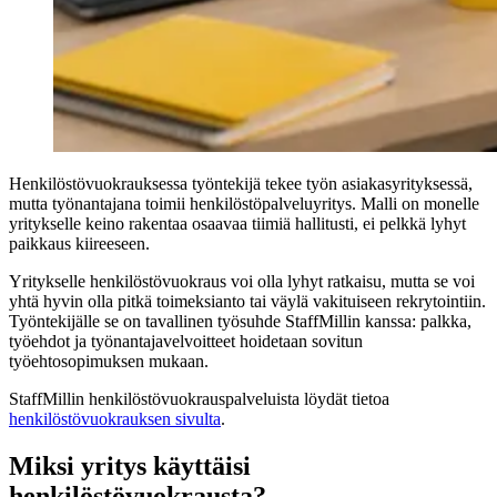
Henkilöstövuokrauksessa työntekijä tekee työn asiakasyrityksessä,
mutta työnantajana toimii henkilöstöpalveluyritys. Malli on monelle
yritykselle keino rakentaa osaavaa tiimiä hallitusti, ei pelkkä lyhyt
paikkaus kiireeseen.
Yritykselle henkilöstövuokraus voi olla lyhyt ratkaisu, mutta se voi
yhtä hyvin olla pitkä toimeksianto tai väylä vakituiseen rekrytointiin.
Työntekijälle se on tavallinen työsuhde StaffMillin kanssa: palkka,
työehdot ja työnantajavelvoitteet hoidetaan sovitun
työehtosopimuksen mukaan.
StaffMillin henkilöstövuokrauspalveluista löydät tietoa
henkilöstövuokrauksen sivulta
.
Miksi yritys käyttäisi
henkilöstövuokrausta?