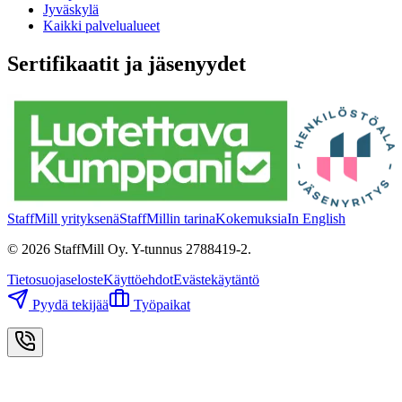
Jyväskylä
Kaikki palvelualueet
Sertifikaatit ja jäsenyydet
StaffMill yrityksenä
StaffMillin tarina
Kokemuksia
In English
©
2026
StaffMill Oy. Y-tunnus 2788419-2.
Tietosuojaseloste
Käyttöehdot
Evästekäytäntö
Pyydä tekijää
Työpaikat