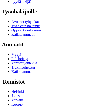
Pyydä tekijää
Työnhakijoille
Avoimet työpaikat
Jätä avoin hakemus
Oppaat työnhakuun
Kaikki ammatit
Ammatit
Myyjä
Lähihoitaja
Varastotyöntekijä
Trukinkuljettaja
Kaikki ammatit
Toimistot
Helsinki
Joensuu
Varkaus
Kuopio