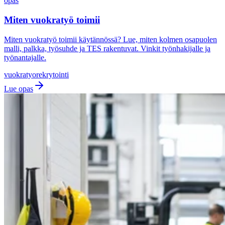
opas
Miten vuokratyö toimii
Miten vuokratyö toimii käytännössä? Lue, miten kolmen osapuolen
malli, palkka, työsuhde ja TES rakentuvat. Vinkit työnhakijalle ja
työnantajalle.
vuokratyo
rekrytointi
Lue opas