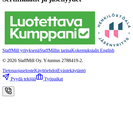
StaffMill yrityksenä
StaffMillin tarina
Kokemuksia
In English
©
2026
StaffMill Oy. Y-tunnus 2788419-2.
Tietosuojaseloste
Käyttöehdot
Evästekäytäntö
Pyydä tekijää
Työpaikat