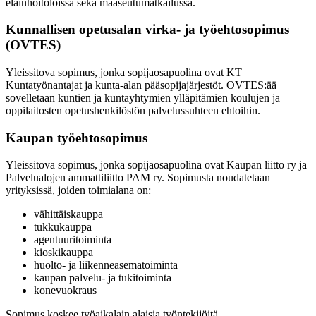
eläinhoitoloissa sekä maaseutumatkailussa.
Kunnallisen opetusalan virka- ja työehtosopimus
(OVTES)
Yleissitova sopimus, jonka sopijaosapuolina ovat KT
Kuntatyönantajat ja kunta-alan pääsopijajärjestöt. OVTES:ää
sovelletaan kuntien ja kuntayhtymien ylläpitämien koulujen ja
oppilaitosten opetushenkilöstön palvelussuhteen ehtoihin.
Kaupan työehtosopimus
Yleissitova sopimus, jonka sopijaosapuolina ovat Kaupan liitto ry ja
Palvelualojen ammattiliitto PAM ry. Sopimusta noudatetaan
yrityksissä, joiden toimialana on:
vähittäiskauppa
tukkukauppa
agentuuritoiminta
kioskikauppa
huolto- ja liikenneasematoiminta
kaupan palvelu- ja tukitoiminta
konevuokraus
Sopimus koskee työaikalain alaisia työntekijöitä.