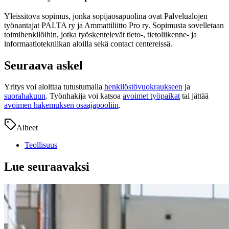
Yleissitova sopimus, jonka sopijaosapuolina ovat Palvelualojen
työnantajat PALTA ry ja Ammattiliitto Pro ry. Sopimusta sovelletaan
toimihenkilöihin, jotka työskentelevät tieto-, tietoliikenne- ja
informaatiotekniikan aloilla sekä contact centereissä.
Seuraava askel
Yritys voi aloittaa tutustumalla
henkilöstövuokraukseen
ja
suorahakuun
. Työnhakija voi katsoa
avoimet työpaikat
tai jättää
avoimen hakemuksen osaajapooliin
.
Aiheet
Teollisuus
Lue seuraavaksi