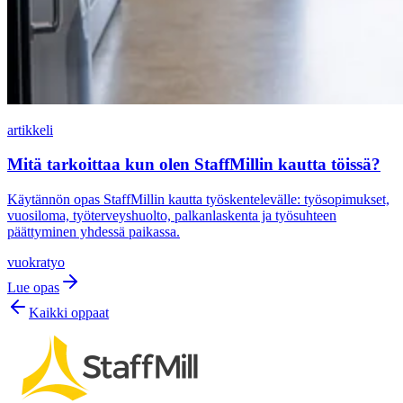
artikkeli
Mitä tarkoittaa kun olen StaffMillin kautta töissä?
Käytännön opas StaffMillin kautta työskentelevälle: työsopimukset,
vuosiloma, työterveyshuolto, palkanlaskenta ja työsuhteen
päättyminen yhdessä paikassa.
vuokratyo
Lue opas
Kaikki oppaat