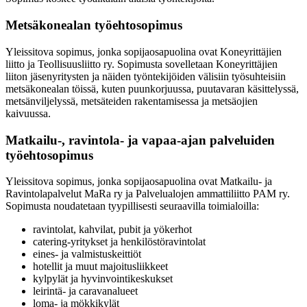
Metsäkonealan työehtosopimus
Yleissitova sopimus, jonka sopijaosapuolina ovat Koneyrittäjien
liitto ja Teollisuusliitto ry. Sopimusta sovelletaan Koneyrittäjien
liiton jäsenyritysten ja näiden työntekijöiden välisiin työsuhteisiin
metsäkonealan töissä, kuten puunkorjuussa, puutavaran käsittelyssä,
metsänviljelyssä, metsäteiden rakentamisessa ja metsäojien
kaivuussa.
Matkailu-, ravintola- ja vapaa-ajan palveluiden
työehtosopimus
Yleissitova sopimus, jonka sopijaosapuolina ovat Matkailu- ja
Ravintolapalvelut MaRa ry ja Palvelualojen ammattiliitto PAM ry.
Sopimusta noudatetaan tyypillisesti seuraavilla toimialoilla:
ravintolat, kahvilat, pubit ja yökerhot
catering-yritykset ja henkilöstöravintolat
eines- ja valmistuskeittiöt
hotellit ja muut majoitusliikkeet
kylpylät ja hyvinvointikeskukset
leirintä- ja caravanalueet
loma- ja mökkikylät