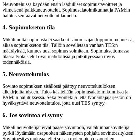
Neuvotteluissa käydään ensin laadulliset sopimustavoitteet ja
viimeisenä palkkaneuvottelut. Sopimusalatoimikunnat ja PAM:in
hallitus seuraavat neuvottelutilannetta.
4. Sopimukseton tila
Mikäli uutta sopimusta ei saada irtisanomisajan loppuun mennessä,
alkaa sopimukseton tila. Tällöin sovelletaan vanhan TES:n
määräyksiä, kunnes uusi sopimus solmitaan. Sopimuksettomassa
tilassa työtaistelut ovat mahdollisia ja pitkittyessään myös
todennäköisiä.
5. Neuvottelutulos
Sovinto sopimuksen sisällöstä päättyy neuvottelutuloksen
allekirjoittamiseen. Tulos käsitellään sopimusalatoimikunnissa ja
PAM:in hallituksessa. Sekä työntekijä- että työnantajajärjestön on
hyväksyttävä neuvottelutulos, jotta uusi TES syntyy.
6. Jos sovintoa ei synny
Mikäli neuvottelijat eivät pääse sovintoon, valtakunnansovittelija
pyrkii löytämään osapuolten näkemysten pohjalta sovintoesityksen.
Sovintoesitys raukeaa, ellei se saa molempien osapuolten