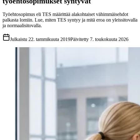
työehtosopimukset syntyvät
Työehtosopimus eli TES määrittää alakohtaiset vähimmäisehdot
palkasta lomiin. Lue, miten TES syntyy ja mitä eroa on yleissitovalla
ja normaalisitovalla.
Julkaistu
22. tammikuuta 2019
Päivitetty
7. toukokuuta 2026