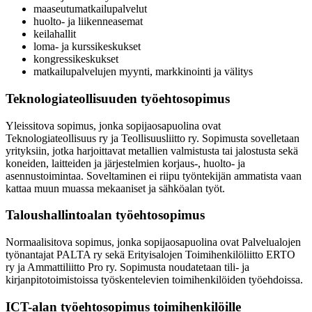
maaseutumatkailupalvelut
huolto- ja liikenneasemat
keilahallit
loma- ja kurssikeskukset
kongressikeskukset
matkailupalvelujen myynti, markkinointi ja välitys
Teknologiateollisuuden työehtosopimus
Yleissitova sopimus, jonka sopijaosapuolina ovat
Teknologiateollisuus ry ja Teollisuusliitto ry. Sopimusta sovelletaan
yrityksiin, jotka harjoittavat metallien valmistusta tai jalostusta sekä
koneiden, laitteiden ja järjestelmien korjaus-, huolto- ja
asennustoimintaa. Soveltaminen ei riipu työntekijän ammatista vaan
kattaa muun muassa mekaaniset ja sähköalan työt.
Taloushallintoalan työehtosopimus
Normaalisitova sopimus, jonka sopijaosapuolina ovat Palvelualojen
työnantajat PALTA ry sekä Erityisalojen Toimihenkilöliitto ERTO
ry ja Ammattiliitto Pro ry. Sopimusta noudatetaan tili- ja
kirjanpitotoimistoissa työskentelevien toimihenkilöiden työehdoissa.
ICT-alan työehtosopimus toimihenkilöille