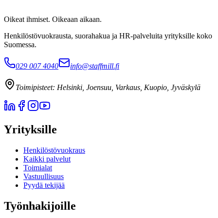
Oikeat ihmiset. Oikeaan aikaan.
Henkilöstövuokrausta, suorahakua ja HR-palveluita yrityksille koko
Suomessa.
029 007 4040
info@staffmill.fi
Toimipisteet:
Helsinki, Joensuu, Varkaus, Kuopio, Jyväskylä
Yrityksille
Henkilöstövuokraus
Kaikki palvelut
Toimialat
Vastuullisuus
Pyydä tekijää
Työnhakijoille