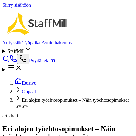
Siirry sisältöön
Yrityksille
Työpaikat
Avoin hakemus
StaffMill
Pyydä tekijää
Etusivu
Oppaat
Eri alojen työehtosopimukset – Näin työehtosopimukset
syntyvät
artikkeli
Eri alojen työehtosopimukset – Näin