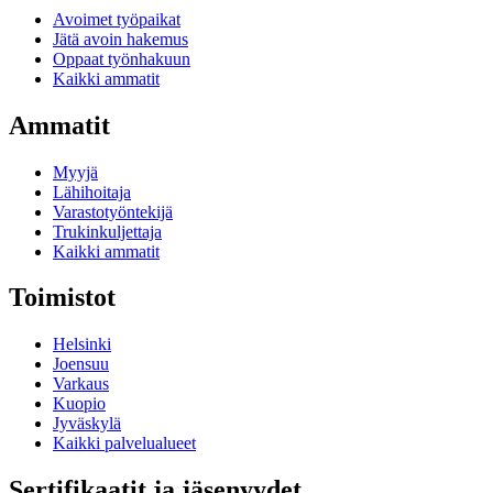
Avoimet työpaikat
Jätä avoin hakemus
Oppaat työnhakuun
Kaikki ammatit
Ammatit
Myyjä
Lähihoitaja
Varastotyöntekijä
Trukinkuljettaja
Kaikki ammatit
Toimistot
Helsinki
Joensuu
Varkaus
Kuopio
Jyväskylä
Kaikki palvelualueet
Sertifikaatit ja jäsenyydet