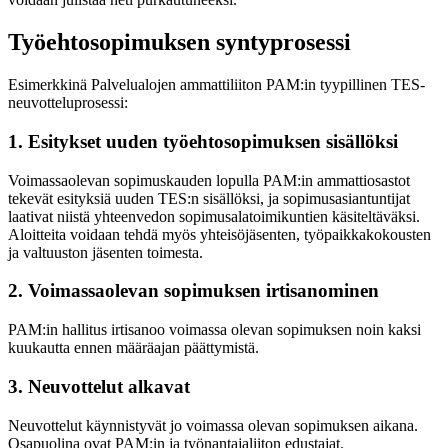
Työehtosopimuksen syntyprosessi
Esimerkkinä Palvelualojen ammattiliiton PAM:in tyypillinen TES-
neuvotteluprosessi:
1. Esitykset uuden työehtosopimuksen sisällöksi
Voimassaolevan sopimuskauden lopulla PAM:in ammattiosastot
tekevät esityksiä uuden TES:n sisällöksi, ja sopimusasiantuntijat
laativat niistä yhteenvedon sopimusalatoimikuntien käsiteltäväksi.
Aloitteita voidaan tehdä myös yhteisöjäsenten, työpaikkakokousten
ja valtuuston jäsenten toimesta.
2. Voimassaolevan sopimuksen irtisanominen
PAM:in hallitus irtisanoo voimassa olevan sopimuksen noin kaksi
kuukautta ennen määräajan päättymistä.
3. Neuvottelut alkavat
Neuvottelut käynnistyvät jo voimassa olevan sopimuksen aikana.
Osapuolina ovat PAM:in ja työnantajaliiton edustajat.