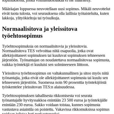
sopimuksessa, jonka voimassaoloaikaa ei ole määritetty.
Määräajan loppuessa neuvotellaan uusi sopimus. Mikäli neuvottelut
eivät tuota tulosta, voi seurauksena olla laillisia työtaisteluita, kuten
lakkoja, ylityökieltoja tai työsulkuja.
Normaalisitova ja yleissitova
työehtosopimus
Työehtosopimuksia on normaalisitovia ja yleissitovia.
Normaalisitova TES velvoittaa niitä osapuolia, jotka ovat
allekirjoittaneet sopimuksen tai kuuluvat sopimuksen tehneeseen
järjestöön. Työnantajan on noudatettava normaalisitovaa sopimusta,
vaikka työntekijä ei kuuluisi sen solmineeseen liittoon.
Yleissitova työehtosopimus on valtakunnallinen ja sitoo myös niitä
työnantajia, jotka eivät ole allekirjoittaneet sopimusta tai kuulu sen
tehneeseen järjestöön. Suomessa noin 90 prosenttia työntekijöistä
työskentelee yleissitovan TES:n alaisuudessa.
Työehtosopimuksen tahallisesta rikkomisesta voi seurata
työnantajalle hyvityssakkoa enintään 23 500 euroa ja työntekijälle
enintään 230 euroa. Sakko voidaan toistaa, kunnes sopimusta
vastustava asiaintila on poistettu. Vakavissa rikkomuksissa sopimus
voidaan julistaa heti purkautuneeksi.