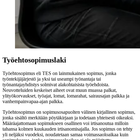
Työehtosopimuslaki
Työehtosopimus eli TES on lainmukainen sopimus, jonka
työntekijäjärjestö ja yksi tai useampi työnantaja tai
työnantajayhdistys solmivat alakohtaisista työehdoista.
Neuvotteluiden keskeiset aiheet ovat muun muassa palkat,
ylityökorvaukset, työajat, lomat, lomarahat, sairausajan palkka ja
vanhempainvapaa-ajan palkka.
Työehtosopimus on sopimusosapuolten välinen kirjallinen sopimus,
jonka sisältö merkitään pöytäkirjaan ja todetaan yhteisesti oikeaksi.
Määräajattomaan sopimukseen osallinen voi irtisanoutua milloin
tahansa kolmen kuukauden irtisanomisajalla. Jos sopimus on tehty
yli neljäksi vuodeksi, noudatetaan samaa voimassaoloaikaa kuin