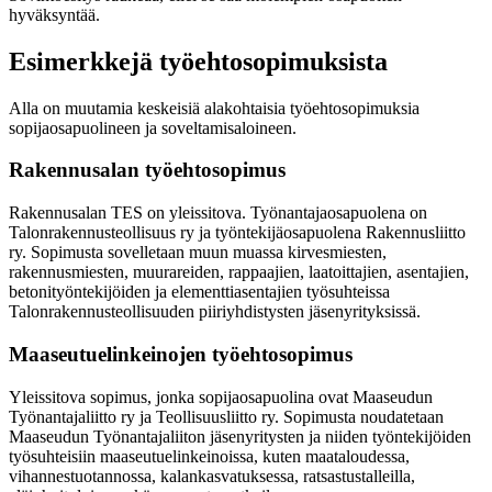
hyväksyntää.
Esimerkkejä työehtosopimuksista
Alla on muutamia keskeisiä alakohtaisia työehtosopimuksia
sopijaosapuolineen ja soveltamisaloineen.
Rakennusalan työehtosopimus
Rakennusalan TES on yleissitova. Työnantajaosapuolena on
Talonrakennusteollisuus ry ja työntekijäosapuolena Rakennusliitto
ry. Sopimusta sovelletaan muun muassa kirvesmiesten,
rakennusmiesten, muurareiden, rappaajien, laatoittajien, asentajien,
betonityöntekijöiden ja elementtiasentajien työsuhteissa
Talonrakennusteollisuuden piiriyhdistysten jäsenyrityksissä.
Maaseutuelinkeinojen työehtosopimus
Yleissitova sopimus, jonka sopijaosapuolina ovat Maaseudun
Työnantajaliitto ry ja Teollisuusliitto ry. Sopimusta noudatetaan
Maaseudun Työnantajaliiton jäsenyritysten ja niiden työntekijöiden
työsuhteisiin maaseutuelinkeinoissa, kuten maataloudessa,
vihannestuotannossa, kalankasvatuksessa, ratsastustalleilla,