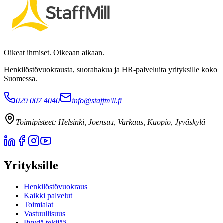
Oikeat ihmiset. Oikeaan aikaan.
Henkilöstövuokrausta, suorahakua ja HR-palveluita yrityksille koko
Suomessa.
029 007 4040
info@staffmill.fi
Toimipisteet:
Helsinki, Joensuu, Varkaus, Kuopio, Jyväskylä
Yrityksille
Henkilöstövuokraus
Kaikki palvelut
Toimialat
Vastuullisuus
Pyydä tekijää