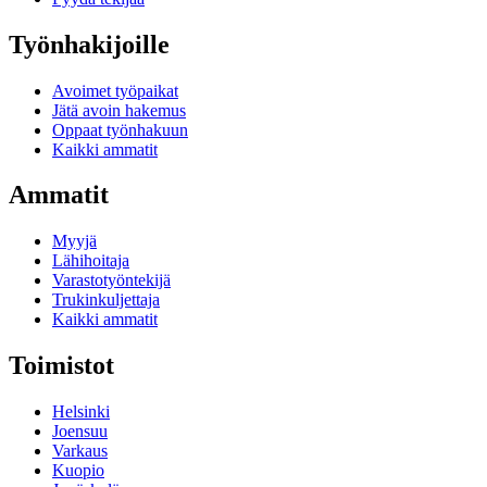
Työnhakijoille
Avoimet työpaikat
Jätä avoin hakemus
Oppaat työnhakuun
Kaikki ammatit
Ammatit
Myyjä
Lähihoitaja
Varastotyöntekijä
Trukinkuljettaja
Kaikki ammatit
Toimistot
Helsinki
Joensuu
Varkaus
Kuopio