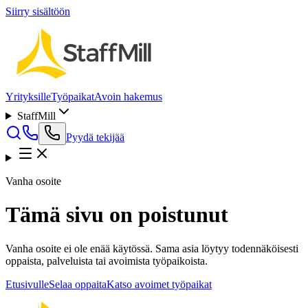
Siirry sisältöön
Yrityksille
Työpaikat
Avoin hakemus
StaffMill
Pyydä tekijää
Vanha osoite
Tämä sivu on poistunut
Vanha osoite ei ole enää käytössä. Sama asia löytyy todennäköisesti
oppaista, palveluista tai avoimista työpaikoista.
Etusivulle
Selaa oppaita
Katso avoimet työpaikat