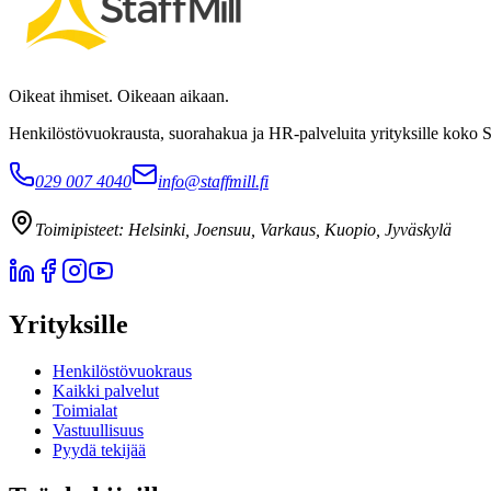
Oikeat ihmiset. Oikeaan aikaan.
Henkilöstövuokrausta, suorahakua ja HR-palveluita yrityksille koko 
029 007 4040
info@staffmill.fi
Toimipisteet:
Helsinki, Joensuu, Varkaus, Kuopio, Jyväskylä
Yrityksille
Henkilöstövuokraus
Kaikki palvelut
Toimialat
Vastuullisuus
Pyydä tekijää