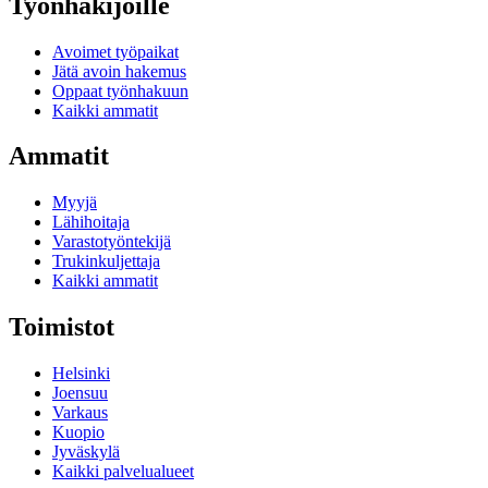
Työnhakijoille
Avoimet työpaikat
Jätä avoin hakemus
Oppaat työnhakuun
Kaikki ammatit
Ammatit
Myyjä
Lähihoitaja
Varastotyöntekijä
Trukinkuljettaja
Kaikki ammatit
Toimistot
Helsinki
Joensuu
Varkaus
Kuopio
Jyväskylä
Kaikki palvelualueet