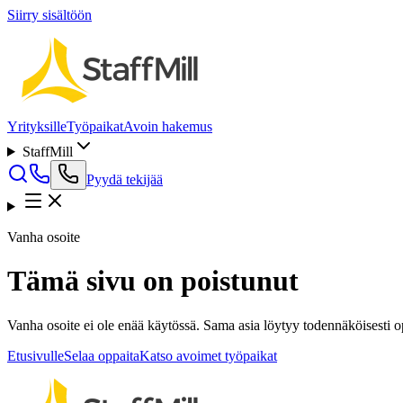
Siirry sisältöön
Yrityksille
Työpaikat
Avoin hakemus
StaffMill
Pyydä tekijää
Vanha osoite
Tämä sivu on poistunut
Vanha osoite ei ole enää käytössä. Sama asia löytyy todennäköisesti opp
Etusivulle
Selaa oppaita
Katso avoimet työpaikat