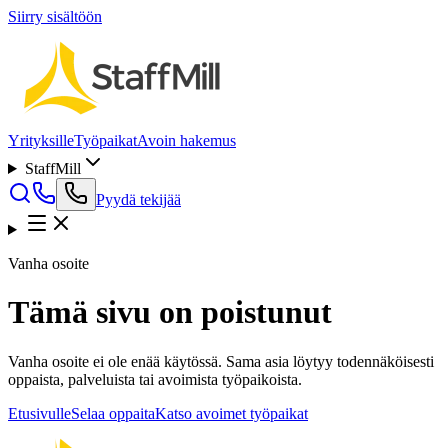
Siirry sisältöön
Yrityksille
Työpaikat
Avoin hakemus
StaffMill
Pyydä tekijää
Vanha osoite
Tämä sivu on poistunut
Vanha osoite ei ole enää käytössä. Sama asia löytyy todennäköisesti
oppaista, palveluista tai avoimista työpaikoista.
Etusivulle
Selaa oppaita
Katso avoimet työpaikat