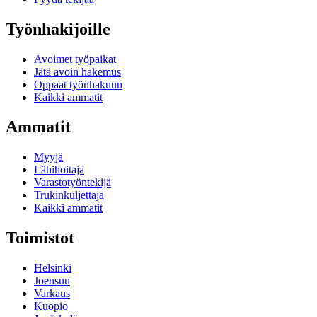
Työnhakijoille
Avoimet työpaikat
Jätä avoin hakemus
Oppaat työnhakuun
Kaikki ammatit
Ammatit
Myyjä
Lähihoitaja
Varastotyöntekijä
Trukinkuljettaja
Kaikki ammatit
Toimistot
Helsinki
Joensuu
Varkaus
Kuopio