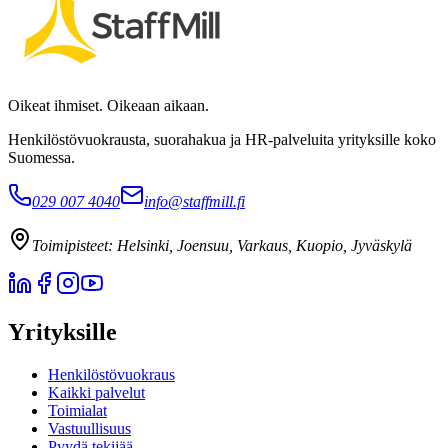
Oikeat ihmiset. Oikeaan aikaan.
Henkilöstövuokrausta, suorahakua ja HR-palveluita yrityksille koko
Suomessa.
029 007 4040
info@staffmill.fi
Toimipisteet:
Helsinki, Joensuu, Varkaus, Kuopio, Jyväskylä
Yrityksille
Henkilöstövuokraus
Kaikki palvelut
Toimialat
Vastuullisuus
Pyydä tekijää