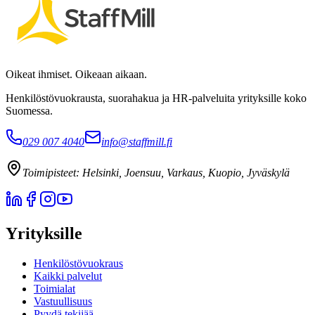
Oikeat ihmiset. Oikeaan aikaan.
Henkilöstövuokrausta, suorahakua ja HR-palveluita yrityksille koko
Suomessa.
029 007 4040
info@staffmill.fi
Toimipisteet:
Helsinki, Joensuu, Varkaus, Kuopio, Jyväskylä
Yrityksille
Henkilöstövuokraus
Kaikki palvelut
Toimialat
Vastuullisuus
Pyydä tekijää