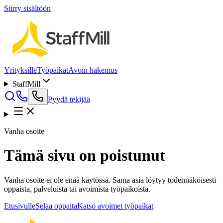
Siirry sisältöön
Yrityksille
Työpaikat
Avoin hakemus
StaffMill
Pyydä tekijää
Vanha osoite
Tämä sivu on poistunut
Vanha osoite ei ole enää käytössä. Sama asia löytyy todennäköisesti
oppaista, palveluista tai avoimista työpaikoista.
Etusivulle
Selaa oppaita
Katso avoimet työpaikat