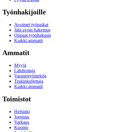
Työnhakijoille
Avoimet työpaikat
Jätä avoin hakemus
Oppaat työnhakuun
Kaikki ammatit
Ammatit
Myyjä
Lähihoitaja
Varastotyöntekijä
Trukinkuljettaja
Kaikki ammatit
Toimistot
Helsinki
Joensuu
Varkaus
Kuopio