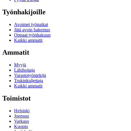
Työnhakijoille
Avoimet työpaikat
Jätä avoin hakemus
Oppaat työnhakuun
Kaikki ammatit
Ammatit
Myyjä
Lähihoitaja
Varastotyöntekijä
Trukinkuljettaja
Kaikki ammatit
Toimistot
Helsinki
Joensuu
Varkaus
Kuopio