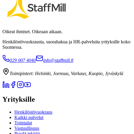
Oikeat ihmiset. Oikeaan aikaan.
Henkilöstövuokrausta, suorahakua ja HR-palveluita yrityksille koko
Suomessa.
029 007 4040
info@staffmill.fi
Toimipisteet:
Helsinki, Joensuu, Varkaus, Kuopio, Jyväskylä
Yrityksille
Henkilöstövuokraus
Kaikki palvelut
Toimialat
Vastuullisuus
Pyydä tekijää