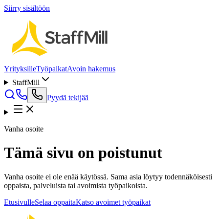
Siirry sisältöön
Yrityksille
Työpaikat
Avoin hakemus
StaffMill
Pyydä tekijää
Vanha osoite
Tämä sivu on poistunut
Vanha osoite ei ole enää käytössä. Sama asia löytyy todennäköisesti
oppaista, palveluista tai avoimista työpaikoista.
Etusivulle
Selaa oppaita
Katso avoimet työpaikat