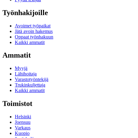
Työnhakijoille
Avoimet työpaikat
Jätä avoin hakemus
Oppaat työnhakuun
Kaikki ammatit
Ammatit
Myyjä
Lähihoitaja
Varastotyöntekijä
Trukinkuljettaja
Kaikki ammatit
Toimistot
Helsinki
Joensuu
Varkaus
Kuopio