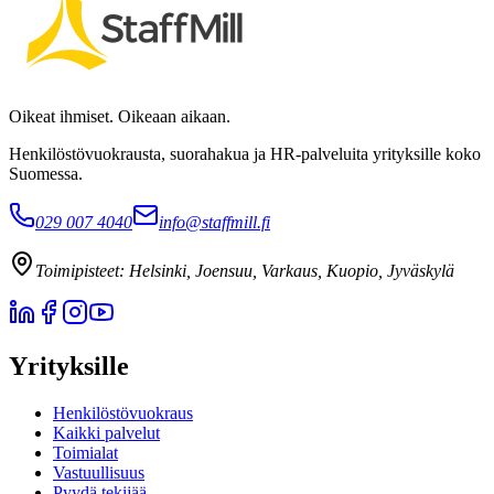
Oikeat ihmiset. Oikeaan aikaan.
Henkilöstövuokrausta, suorahakua ja HR-palveluita yrityksille koko
Suomessa.
029 007 4040
info@staffmill.fi
Toimipisteet:
Helsinki, Joensuu, Varkaus, Kuopio, Jyväskylä
Yrityksille
Henkilöstövuokraus
Kaikki palvelut
Toimialat
Vastuullisuus
Pyydä tekijää