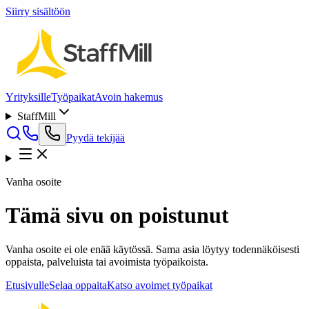
Siirry sisältöön
Yrityksille
Työpaikat
Avoin hakemus
StaffMill
Pyydä tekijää
Vanha osoite
Tämä sivu on poistunut
Vanha osoite ei ole enää käytössä. Sama asia löytyy todennäköisesti
oppaista, palveluista tai avoimista työpaikoista.
Etusivulle
Selaa oppaita
Katso avoimet työpaikat