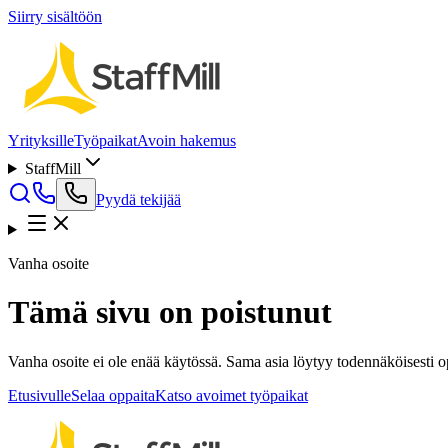
Siirry sisältöön
Yrityksille
Työpaikat
Avoin hakemus
StaffMill
Pyydä tekijää
Vanha osoite
Tämä sivu on poistunut
Vanha osoite ei ole enää käytössä. Sama asia löytyy todennäköisesti opp
Etusivulle
Selaa oppaita
Katso avoimet työpaikat