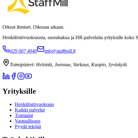
Oikeat ihmiset. Oikeaan aikaan.
Henkilöstövuokrausta, suorahakua ja HR-palveluita yrityksille koko 
029 007 4040
info@staffmill.fi
Toimipisteet:
Helsinki, Joensuu, Varkaus, Kuopio, Jyväskylä
Yrityksille
Henkilöstövuokraus
Kaikki palvelut
Toimialat
Vastuullisuus
Pyydä tekijää