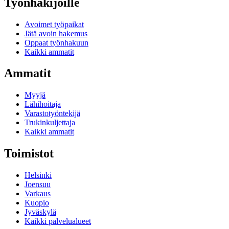
Työnhakijoille
Avoimet työpaikat
Jätä avoin hakemus
Oppaat työnhakuun
Kaikki ammatit
Ammatit
Myyjä
Lähihoitaja
Varastotyöntekijä
Trukinkuljettaja
Kaikki ammatit
Toimistot
Helsinki
Joensuu
Varkaus
Kuopio
Jyväskylä
Kaikki palvelualueet