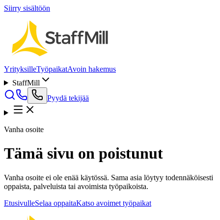
Siirry sisältöön
Yrityksille
Työpaikat
Avoin hakemus
StaffMill
Pyydä tekijää
Vanha osoite
Tämä sivu on poistunut
Vanha osoite ei ole enää käytössä. Sama asia löytyy todennäköisesti
oppaista, palveluista tai avoimista työpaikoista.
Etusivulle
Selaa oppaita
Katso avoimet työpaikat