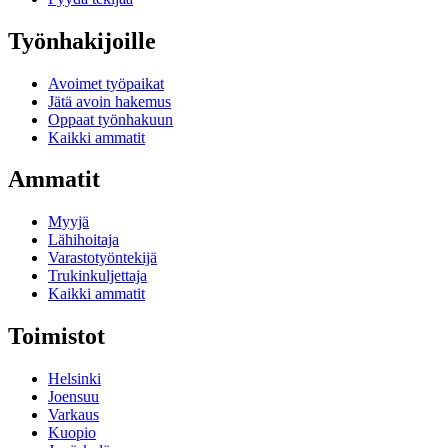
Työnhakijoille
Avoimet työpaikat
Jätä avoin hakemus
Oppaat työnhakuun
Kaikki ammatit
Ammatit
Myyjä
Lähihoitaja
Varastotyöntekijä
Trukinkuljettaja
Kaikki ammatit
Toimistot
Helsinki
Joensuu
Varkaus
Kuopio