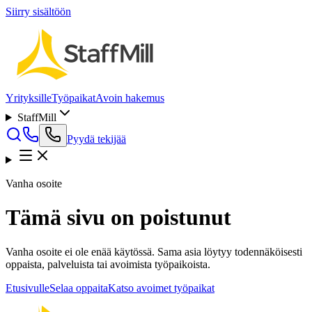
Siirry sisältöön
Yrityksille
Työpaikat
Avoin hakemus
StaffMill
Pyydä tekijää
Vanha osoite
Tämä sivu on poistunut
Vanha osoite ei ole enää käytössä. Sama asia löytyy todennäköisesti
oppaista, palveluista tai avoimista työpaikoista.
Etusivulle
Selaa oppaita
Katso avoimet työpaikat