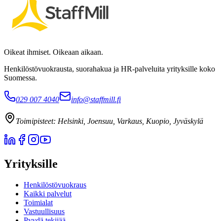
Oikeat ihmiset. Oikeaan aikaan.
Henkilöstövuokrausta, suorahakua ja HR-palveluita yrityksille koko
Suomessa.
029 007 4040
info@staffmill.fi
Toimipisteet:
Helsinki, Joensuu, Varkaus, Kuopio, Jyväskylä
Yrityksille
Henkilöstövuokraus
Kaikki palvelut
Toimialat
Vastuullisuus
Pyydä tekijää