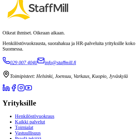
Oikeat ihmiset. Oikeaan aikaan.
Henkilöstövuokrausta, suorahakua ja HR-palveluita yrityksille koko
Suomessa.
029 007 4040
info@staffmill.fi
Toimipisteet:
Helsinki, Joensuu, Varkaus, Kuopio, Jyväskylä
Yrityksille
Henkilöstövuokraus
Kaikki palvelut
Toimialat
Vastuullisuus
Pyydä tekijää