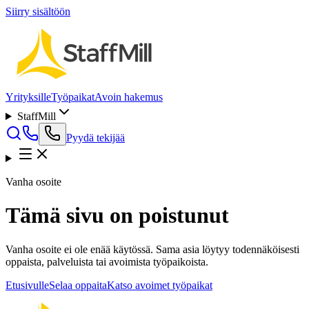
Siirry sisältöön
Yrityksille
Työpaikat
Avoin hakemus
StaffMill
Pyydä tekijää
Vanha osoite
Tämä sivu on poistunut
Vanha osoite ei ole enää käytössä. Sama asia löytyy todennäköisesti
oppaista, palveluista tai avoimista työpaikoista.
Etusivulle
Selaa oppaita
Katso avoimet työpaikat