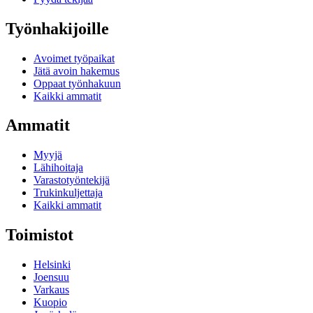
Työnhakijoille
Avoimet työpaikat
Jätä avoin hakemus
Oppaat työnhakuun
Kaikki ammatit
Ammatit
Myyjä
Lähihoitaja
Varastotyöntekijä
Trukinkuljettaja
Kaikki ammatit
Toimistot
Helsinki
Joensuu
Varkaus
Kuopio