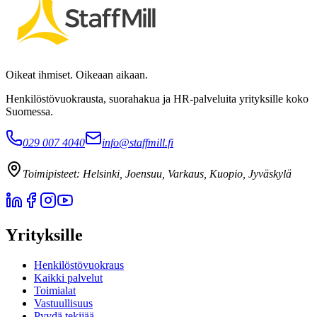
Oikeat ihmiset. Oikeaan aikaan.
Henkilöstövuokrausta, suorahakua ja HR-palveluita yrityksille koko
Suomessa.
029 007 4040
info@staffmill.fi
Toimipisteet:
Helsinki, Joensuu, Varkaus, Kuopio, Jyväskylä
Yrityksille
Henkilöstövuokraus
Kaikki palvelut
Toimialat
Vastuullisuus
Pyydä tekijää