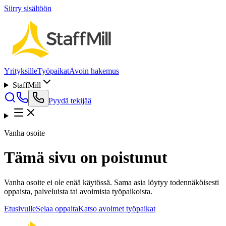
Siirry sisältöön
Yrityksille
Työpaikat
Avoin hakemus
StaffMill
Pyydä tekijää
Vanha osoite
Tämä sivu on poistunut
Vanha osoite ei ole enää käytössä. Sama asia löytyy todennäköisesti
oppaista, palveluista tai avoimista työpaikoista.
Etusivulle
Selaa oppaita
Katso avoimet työpaikat