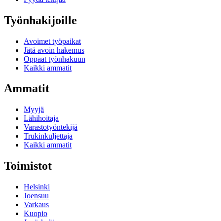
Työnhakijoille
Avoimet työpaikat
Jätä avoin hakemus
Oppaat työnhakuun
Kaikki ammatit
Ammatit
Myyjä
Lähihoitaja
Varastotyöntekijä
Trukinkuljettaja
Kaikki ammatit
Toimistot
Helsinki
Joensuu
Varkaus
Kuopio