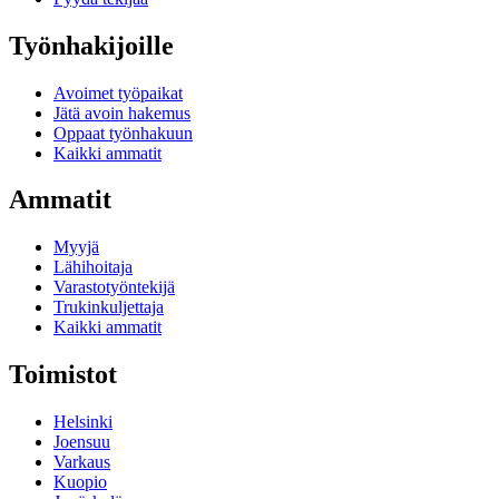
Työnhakijoille
Avoimet työpaikat
Jätä avoin hakemus
Oppaat työnhakuun
Kaikki ammatit
Ammatit
Myyjä
Lähihoitaja
Varastotyöntekijä
Trukinkuljettaja
Kaikki ammatit
Toimistot
Helsinki
Joensuu
Varkaus
Kuopio