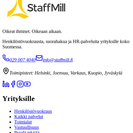
Oikeat ihmiset. Oikeaan aikaan.
Henkilöstövuokrausta, suorahakua ja HR-palveluita yrityksille koko
Suomessa.
029 007 4040
info@staffmill.fi
Toimipisteet:
Helsinki, Joensuu, Varkaus, Kuopio, Jyväskylä
Yrityksille
Henkilöstövuokraus
Kaikki palvelut
Toimialat
Vastuullisuus
Pyydä tekijää