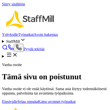
Siirry sisältöön
Yrityksille
Työpaikat
Avoin hakemus
StaffMill
Pyydä tekijää
Vanha osoite
Tämä sivu on poistunut
Vanha osoite ei ole enää käytössä. Sama asia löytyy todennäköisesti
oppaista, palveluista tai avoimista työpaikoista.
Etusivulle
Selaa oppaita
Katso avoimet työpaikat