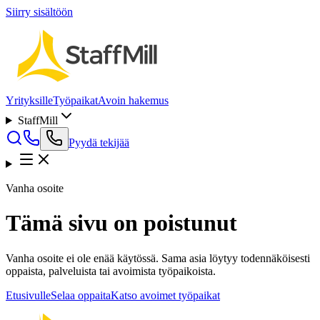
Siirry sisältöön
Yrityksille
Työpaikat
Avoin hakemus
StaffMill
Pyydä tekijää
Vanha osoite
Tämä sivu on poistunut
Vanha osoite ei ole enää käytössä. Sama asia löytyy todennäköisesti
oppaista, palveluista tai avoimista työpaikoista.
Etusivulle
Selaa oppaita
Katso avoimet työpaikat