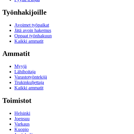
Työnhakijoille
Avoimet työpaikat
Jätä avoin hakemus
Oppaat työnhakuun
Kaikki ammatit
Ammatit
Myyjä
Lähihoitaja
Varastotyöntekijä
Trukinkuljettaja
Kaikki ammatit
Toimistot
Helsinki
Joensuu
Varkaus
Kuopio