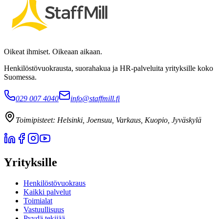
Oikeat ihmiset. Oikeaan aikaan.
Henkilöstövuokrausta, suorahakua ja HR-palveluita yrityksille koko
Suomessa.
029 007 4040
info@staffmill.fi
Toimipisteet:
Helsinki, Joensuu, Varkaus, Kuopio, Jyväskylä
Yrityksille
Henkilöstövuokraus
Kaikki palvelut
Toimialat
Vastuullisuus
Pyydä tekijää