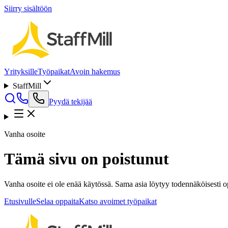
Siirry sisältöön
Yrityksille
Työpaikat
Avoin hakemus
StaffMill
Pyydä tekijää
Vanha osoite
Tämä sivu on poistunut
Vanha osoite ei ole enää käytössä. Sama asia löytyy todennäköisesti opp
Etusivulle
Selaa oppaita
Katso avoimet työpaikat