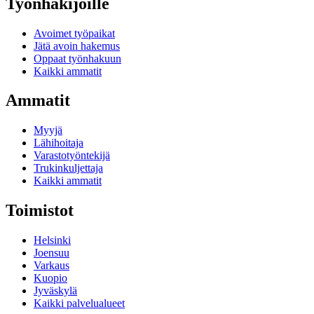
Työnhakijoille
Avoimet työpaikat
Jätä avoin hakemus
Oppaat työnhakuun
Kaikki ammatit
Ammatit
Myyjä
Lähihoitaja
Varastotyöntekijä
Trukinkuljettaja
Kaikki ammatit
Toimistot
Helsinki
Joensuu
Varkaus
Kuopio
Jyväskylä
Kaikki palvelualueet