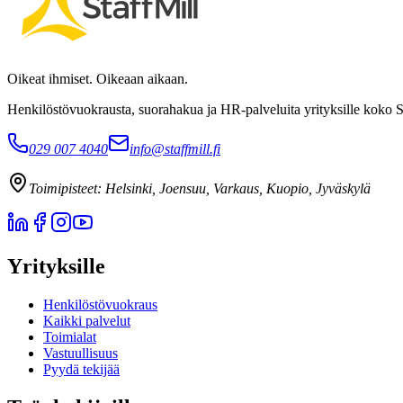
Oikeat ihmiset. Oikeaan aikaan.
Henkilöstövuokrausta, suorahakua ja HR-palveluita yrityksille koko 
029 007 4040
info@staffmill.fi
Toimipisteet:
Helsinki, Joensuu, Varkaus, Kuopio, Jyväskylä
Yrityksille
Henkilöstövuokraus
Kaikki palvelut
Toimialat
Vastuullisuus
Pyydä tekijää