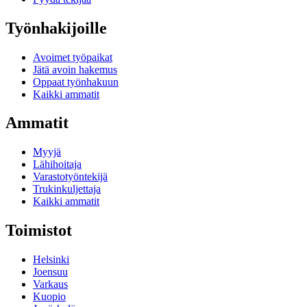
Työnhakijoille
Avoimet työpaikat
Jätä avoin hakemus
Oppaat työnhakuun
Kaikki ammatit
Ammatit
Myyjä
Lähihoitaja
Varastotyöntekijä
Trukinkuljettaja
Kaikki ammatit
Toimistot
Helsinki
Joensuu
Varkaus
Kuopio