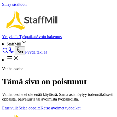
Siirry sisältöön
Yrityksille
Työpaikat
Avoin hakemus
StaffMill
Pyydä tekijää
Vanha osoite
Tämä sivu on poistunut
Vanha osoite ei ole enää käytössä. Sama asia löytyy todennäköisesti
oppaista, palveluista tai avoimista työpaikoista.
Etusivulle
Selaa oppaita
Katso avoimet työpaikat