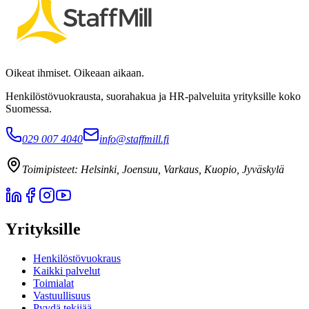
Oikeat ihmiset. Oikeaan aikaan.
Henkilöstövuokrausta, suorahakua ja HR-palveluita yrityksille koko
Suomessa.
029 007 4040
info@staffmill.fi
Toimipisteet:
Helsinki, Joensuu, Varkaus, Kuopio, Jyväskylä
Yrityksille
Henkilöstövuokraus
Kaikki palvelut
Toimialat
Vastuullisuus
Pyydä tekijää