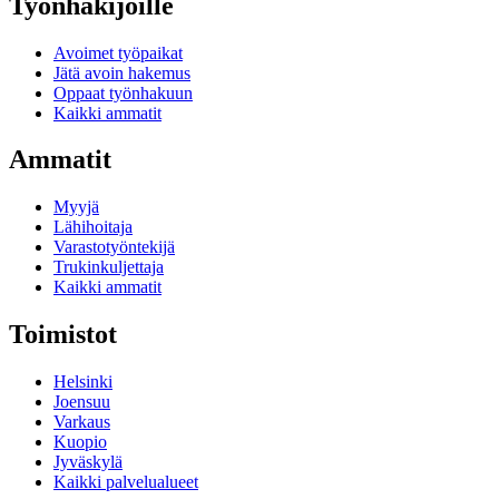
Työnhakijoille
Avoimet työpaikat
Jätä avoin hakemus
Oppaat työnhakuun
Kaikki ammatit
Ammatit
Myyjä
Lähihoitaja
Varastotyöntekijä
Trukinkuljettaja
Kaikki ammatit
Toimistot
Helsinki
Joensuu
Varkaus
Kuopio
Jyväskylä
Kaikki palvelualueet