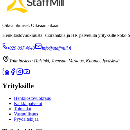
Oikeat ihmiset. Oikeaan aikaan.
Henkilöstövuokrausta, suorahakua ja HR-palveluita yrityksille koko 
029 007 4040
info@staffmill.fi
Toimipisteet:
Helsinki, Joensuu, Varkaus, Kuopio, Jyväskylä
Yrityksille
Henkilöstövuokraus
Kaikki palvelut
Toimialat
Vastuullisuus
Pyydä tekijää