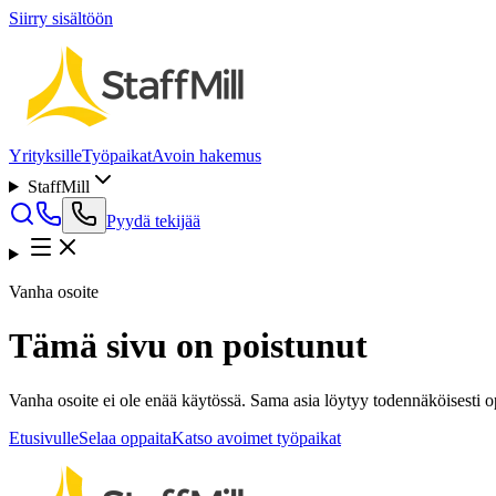
Siirry sisältöön
Yrityksille
Työpaikat
Avoin hakemus
StaffMill
Pyydä tekijää
Vanha osoite
Tämä sivu on poistunut
Vanha osoite ei ole enää käytössä. Sama asia löytyy todennäköisesti opp
Etusivulle
Selaa oppaita
Katso avoimet työpaikat