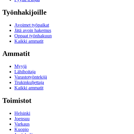
Työnhakijoille
Avoimet työpaikat
Jätä avoin hakemus
Oppaat työnhakuun
Kaikki ammatit
Ammatit
Myyjä
Lähihoitaja
Varastotyöntekijä
Trukinkuljettaja
Kaikki ammatit
Toimistot
Helsinki
Joensuu
Varkaus
Kuopio