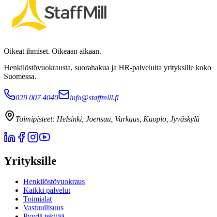
Oikeat ihmiset. Oikeaan aikaan.
Henkilöstövuokrausta, suorahakua ja HR-palveluita yrityksille koko
Suomessa.
029 007 4040
info@staffmill.fi
Toimipisteet:
Helsinki, Joensuu, Varkaus, Kuopio, Jyväskylä
Yrityksille
Henkilöstövuokraus
Kaikki palvelut
Toimialat
Vastuullisuus
Pyydä tekijää