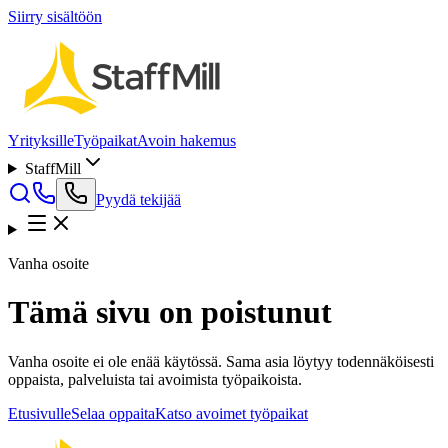
Siirry sisältöön
Yrityksille
Työpaikat
Avoin hakemus
StaffMill
Pyydä tekijää
Vanha osoite
Tämä sivu on poistunut
Vanha osoite ei ole enää käytössä. Sama asia löytyy todennäköisesti
oppaista, palveluista tai avoimista työpaikoista.
Etusivulle
Selaa oppaita
Katso avoimet työpaikat