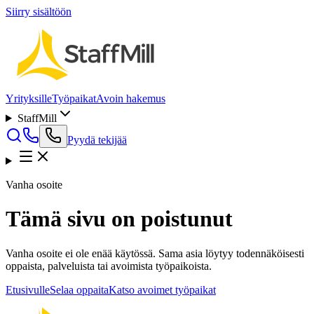
Siirry sisältöön
Yrityksille
Työpaikat
Avoin hakemus
StaffMill
Pyydä tekijää
Vanha osoite
Tämä sivu on poistunut
Vanha osoite ei ole enää käytössä. Sama asia löytyy todennäköisesti
oppaista, palveluista tai avoimista työpaikoista.
Etusivulle
Selaa oppaita
Katso avoimet työpaikat