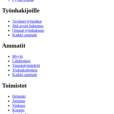
Työnhakijoille
Avoimet työpaikat
Jätä avoin hakemus
Oppaat työnhakuun
Kaikki ammatit
Ammatit
Myyjä
Lähihoitaja
Varastotyöntekijä
Trukinkuljettaja
Kaikki ammatit
Toimistot
Helsinki
Joensuu
Varkaus
Kuopio