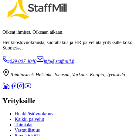
Oikeat ihmiset. Oikeaan aikaan.
Henkilöstövuokrausta, suorahakua ja HR-palveluita yrityksille koko
Suomessa.
029 007 4040
info@staffmill.fi
Toimipisteet:
Helsinki, Joensuu, Varkaus, Kuopio, Jyväskylä
Yrityksille
Henkilöstövuokraus
Kaikki palvelut
Toimialat
Vastuullisuus
Pyydä tekijää