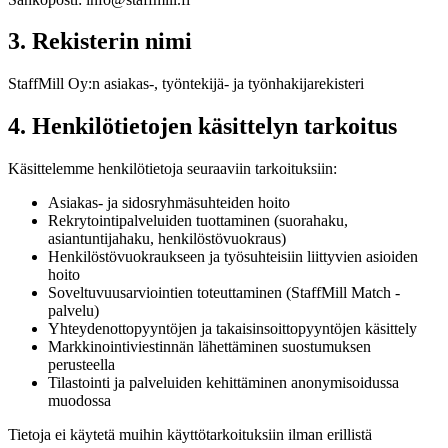
3. Rekisterin nimi
StaffMill Oy:n asiakas-, työntekijä- ja työnhakijarekisteri
4. Henkilötietojen käsittelyn tarkoitus
Käsittelemme henkilötietoja seuraaviin tarkoituksiin:
Asiakas- ja sidosryhmäsuhteiden hoito
Rekrytointipalveluiden tuottaminen (suorahaku,
asiantuntijahaku, henkilöstövuokraus)
Henkilöstövuokraukseen ja työsuhteisiin liittyvien asioiden
hoito
Soveltuvuusarviointien toteuttaminen (StaffMill Match -
palvelu)
Yhteydenottopyyntöjen ja takaisinsoittopyyntöjen käsittely
Markkinointiviestinnän lähettäminen suostumuksen
perusteella
Tilastointi ja palveluiden kehittäminen anonymisoidussa
muodossa
Tietoja ei käytetä muihin käyttötarkoituksiin ilman erillistä