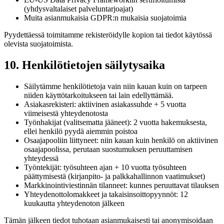
(yhdysvaltalaiset palveluntarjoajat)
Muita asianmukaisia GDPR:n mukaisia suojatoimia
Pyydettäessä toimitamme rekisteröidylle kopion tai tiedot käytössä
olevista suojatoimista.
10. Henkilötietojen säilytysaika
Säilytämme henkilötietoja vain niin kauan kuin on tarpeen
niiden käyttötarkoitukseen tai lain edellyttämää.
Asiakasrekisteri: aktiivinen asiakassuhde + 5 vuotta
viimeisestä yhteydenotosta
Työnhakijat (valitsematta jääneet): 2 vuotta hakemuksesta,
ellei henkilö pyydä aiemmin poistoa
Osaajapooliin liittyneet: niin kauan kuin henkilö on aktiivinen
osaajapoolissa, perutaan suostumuksen peruuttamisen
yhteydessä
Työntekijät: työsuhteen ajan + 10 vuotta työsuhteen
päättymisestä (kirjanpito- ja palkkahallinnon vaatimukset)
Markkinointiviestinnän tilanneet: kunnes peruuttavat tilauksen
Yhteydenottolomakkeet ja takaisinsoittopyynnöt: 12
kuukautta yhteydenoton jälkeen
Tämän jälkeen tiedot tuhotaan asianmukaisesti tai anonymisoidaan