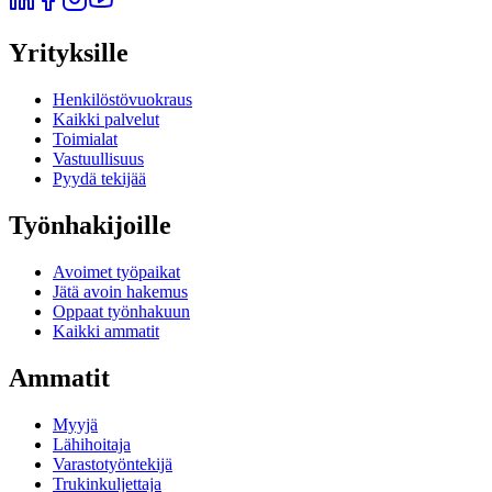
Yrityksille
Henkilöstövuokraus
Kaikki palvelut
Toimialat
Vastuullisuus
Pyydä tekijää
Työnhakijoille
Avoimet työpaikat
Jätä avoin hakemus
Oppaat työnhakuun
Kaikki ammatit
Ammatit
Myyjä
Lähihoitaja
Varastotyöntekijä
Trukinkuljettaja