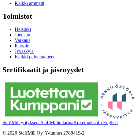
Kaikki ammatit
Toimistot
Helsinki
Joensuu
Varkaus
Kuopio
Jyväskylä
Kaikki palvelualueet
Sertifikaatit ja jäsenyydet
StaffMill yrityksenä
StaffMillin tarina
Kokemuksia
In English
©
2026
StaffMill Oy. Y-tunnus 2788419-2.