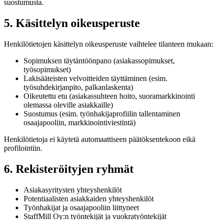
suostumusta.
5. Käsittelyn oikeusperuste
Henkilötietojen käsittelyn oikeusperuste vaihtelee tilanteen mukaan:
Sopimuksen täytäntöönpano (asiakassopimukset,
työsopimukset)
Lakisääteisten velvoitteiden täyttäminen (esim.
työsuhdekirjanpito, palkanlaskenta)
Oikeutettu etu (asiakassuhteen hoito, suoramarkkinointi
olemassa oleville asiakkaille)
Suostumus (esim. työnhakijaprofiilin tallentaminen
osaajapooliin, markkinointiviestintä)
Henkilötietoja ei käytetä automaattiseen päätöksentekoon eikä
profilointiin.
6. Rekisteröityjen ryhmät
Asiakasyritysten yhteyshenkilöt
Potentiaalisten asiakkaiden yhteyshenkilöt
Työnhakijat ja osaajapooliin liittyneet
StaffMill Oy:n työntekijät ja vuokratyöntekijät