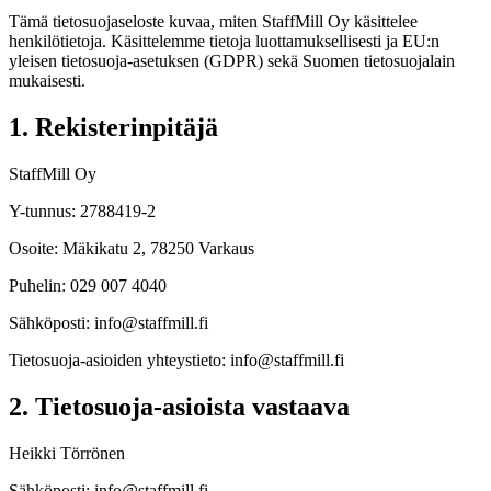
Tämä tietosuojaseloste kuvaa, miten StaffMill Oy käsittelee
henkilötietoja. Käsittelemme tietoja luottamuksellisesti ja EU:n
yleisen tietosuoja-asetuksen (GDPR) sekä Suomen tietosuojalain
mukaisesti.
1. Rekisterinpitäjä
StaffMill Oy
Y-tunnus: 2788419-2
Osoite:
Mäkikatu 2, 78250 Varkaus
Puhelin:
029 007 4040
Sähköposti:
info@staffmill.fi
Tietosuoja-asioiden yhteystieto:
info@staffmill.fi
2. Tietosuoja-asioista vastaava
Heikki Törrönen
Sähköposti:
info@staffmill.fi