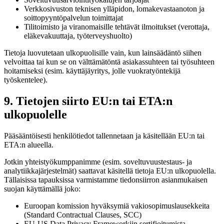
Verkkosivuston teknisen ylläpidon, lomakevastaanoton ja
soittopyyntöpalvelun toimittajat
Tilitoimisto ja viranomaisille tehtävät ilmoitukset (verottaja,
eläkevakuuttaja, työterveyshuolto)
Tietoja luovutetaan ulkopuolisille vain, kun lainsäädäntö siihen
velvoittaa tai kun se on välttämätöntä asiakassuhteen tai työsuhteen
hoitamiseksi (esim. käyttäjäyritys, jolle vuokratyöntekijä
työskentelee).
9. Tietojen siirto EU:n tai ETA:n
ulkopuolelle
Pääsääntöisesti henkilötiedot tallennetaan ja käsitellään EU:n tai
ETA:n alueella.
Jotkin yhteistyökumppanimme (esim. soveltuvuustestaus- ja
analytiikkajärjestelmät) saattavat käsitellä tietoja EU:n ulkopuolella.
Tällaisissa tapauksissa varmistamme tiedonsiirron asianmukaisen
suojan käyttämällä joko:
Euroopan komission hyväksymiä vakiosopimuslausekkeita
(Standard Contractual Clauses, SCC)
EU-US Data Privacy Frameworkiin sertifioitumista