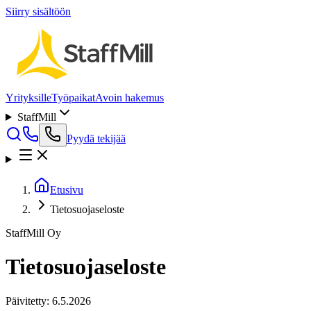
Siirry sisältöön
Yrityksille
Työpaikat
Avoin hakemus
StaffMill
Pyydä tekijää
Etusivu
Tietosuojaseloste
StaffMill Oy
Tietosuojaseloste
Päivitetty: 6.5.2026