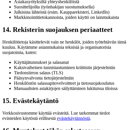
Asiakasyrityksiltä yhteyshenkilöistä
Suosittelijoilta (työnhakijan suostumuksella)
Julkisista lähteistä (esim. Kaupparekisteri, LinkedIn)
Markkinointitietokannoista, joiden käyttö on lainmukaista
14. Rekisterin suojauksen periaatteet
Henkilötietoja käsittelevät vain ne henkilöt, joiden työtehtäviin tämä
kuuluu. Käytämme asianmukaisia teknisiä ja organisatorisia
suojatoimia, kuten:
Käyttäjätunnukset ja salasanat
Kaksivaiheinen tunnistautuminen kriittisiin järjestelmiin
Tiedonsiirron salaus (TLS)
Pääsynvalvonta tietojärjestelmiin
Henkilöstön salassapitovelvoitteet ja tietosuojakoulutus
Manuaalisten asiakirjojen säilyttäminen lukituissa tiloissa
15. Evästekäytäntö
Verkkosivustomme käyttää evästeitä. Lue tarkemmat tiedot
evästeiden käytöstä erillisestä
evästekäytännöstä
.