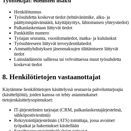
Työntekijät: edellisten lisäksi
Henkilötunnus
Työsuhdetta koskevat tiedot (tehtävänimike, alku- ja
päättymispäivämäärä, käyttäjäyritys, lähiomaisen yhteystiedot)
Palkanlaskentaan liittyvät tiedot
Pankkitilin numero
Työajan seuranta, vuosilomatiedot, matka- ja kululaskut
Työsuhteeseen liittyvät terveydentilatiedot
Ammattiyhdistyksen jäsenmaksujen tilittämiseen liittyvät
tiedot
Lainsäädännön salliessa tai velvoittaessa muut työsuhdetta
koskevat tiedot
8. Henkilötietojen vastaanottajat
Käytämme henkilötietojen käsittelyssä seuraavia palveluntarjoajia
(käsittelijöitä), joiden kanssa on tehty asianmukaiset
tietojenkäsittelysopimukset:
IT-järjestelmien tarjoajat (CRM, palkanlaskentajärjestelmä,
sähköpostiviestintä)
Rekrytointijärjestelmän (ATS) toimittaja, jossa avoimet
työpaikat ja hakemukset käsitellään
Soveltuvuusarviointityökalujen tarjoajat