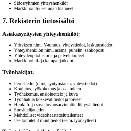
Sidosryhmien yhteyshenkilöt
Markkinointiviestinnän tilanneet
7. Rekisterin tietosisältö
Asiakasyritysten yhteyshenkilöt:
Yrityksen nimi, Y-tunnus, yhteystiedot, laskutustiedot
Yhteyshenkilön nimi, asema, puhelin, sähköposti
Yhteydenpitohistoria ja palvelutarpeet
Markkinointi- ja kampanjatiedot
Työnhakijat:
Perustiedot (nimi, syntymäaika, yhteystiedot)
Koulutus, työkokemus ja osaaminen
Työhakemus, ansioluettelo ja kuva
Työnhakua koskevat tiedot ja toiveet
Henkilö- ja soveltuvuusarviointiin liittyvät tiedot
Suosittelijatiedot
Mahdolliset videohaastattelutallenteet
Itse toimitetut muut tiedot (esim. työnäytteet)