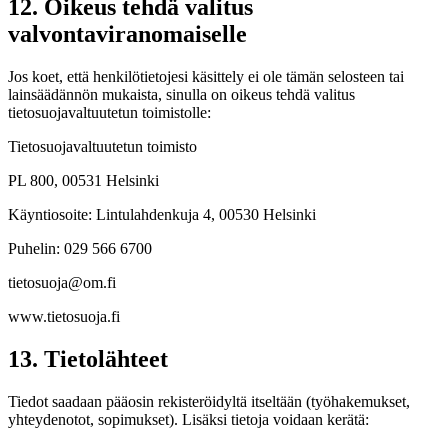
12. Oikeus tehdä valitus
valvontaviranomaiselle
Jos koet, että henkilötietojesi käsittely ei ole tämän selosteen tai
lainsäädännön mukaista, sinulla on oikeus tehdä valitus
tietosuojavaltuutetun toimistolle:
Tietosuojavaltuutetun toimisto
PL 800, 00531 Helsinki
Käyntiosoite: Lintulahdenkuja 4, 00530 Helsinki
Puhelin: 029 566 6700
tietosuoja@om.fi
www.tietosuoja.fi
13. Tietolähteet
Tiedot saadaan pääosin rekisteröidyltä itseltään (työhakemukset,
yhteydenotot, sopimukset). Lisäksi tietoja voidaan kerätä: