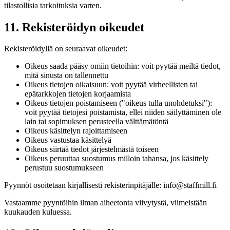
tilastollisia tarkoituksia varten.
11. Rekisteröidyn oikeudet
Rekisteröidyllä on seuraavat oikeudet:
Oikeus saada pääsy omiin tietoihin: voit pyytää meiltä tiedot,
mitä sinusta on tallennettu
Oikeus tietojen oikaisuun: voit pyytää virheellisten tai
epätarkkojen tietojen korjaamista
Oikeus tietojen poistamiseen ("oikeus tulla unohdetuksi"):
voit pyytää tietojesi poistamista, ellei niiden säilyttäminen ole
lain tai sopimuksen perusteella välttämätöntä
Oikeus käsittelyn rajoittamiseen
Oikeus vastustaa käsittelyä
Oikeus siirtää tiedot järjestelmästä toiseen
Oikeus peruuttaa suostumus milloin tahansa, jos käsittely
perustuu suostumukseen
Pyynnöt osoitetaan kirjallisesti rekisterinpitäjälle:
info@staffmill.fi
Vastaamme pyyntöihin ilman aiheetonta viivytystä, viimeistään
kuukauden kuluessa.