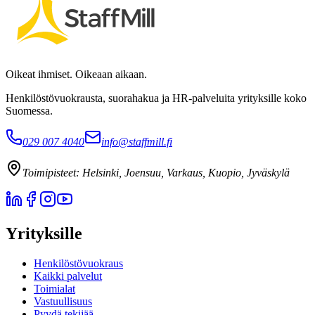
Oikeat ihmiset. Oikeaan aikaan.
Henkilöstövuokrausta, suorahakua ja HR-palveluita yrityksille koko
Suomessa.
029 007 4040
info@staffmill.fi
Toimipisteet:
Helsinki, Joensuu, Varkaus, Kuopio, Jyväskylä
Yrityksille
Henkilöstövuokraus
Kaikki palvelut
Toimialat
Vastuullisuus
Pyydä tekijää