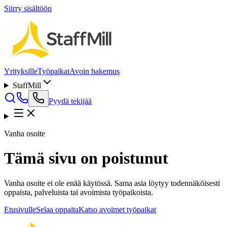
Siirry sisältöön
Yrityksille
Työpaikat
Avoin hakemus
StaffMill
Pyydä tekijää
Vanha osoite
Tämä sivu on poistunut
Vanha osoite ei ole enää käytössä. Sama asia löytyy todennäköisesti
oppaista, palveluista tai avoimista työpaikoista.
Etusivulle
Selaa oppaita
Katso avoimet työpaikat