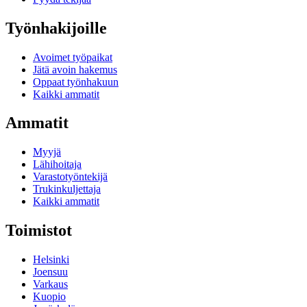
Työnhakijoille
Avoimet työpaikat
Jätä avoin hakemus
Oppaat työnhakuun
Kaikki ammatit
Ammatit
Myyjä
Lähihoitaja
Varastotyöntekijä
Trukinkuljettaja
Kaikki ammatit
Toimistot
Helsinki
Joensuu
Varkaus
Kuopio