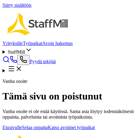
Siirry sisältöön
Yrityksille
Työpaikat
Avoin hakemus
StaffMill
Pyydä tekijää
Vanha osoite
Tämä sivu on poistunut
Vanha osoite ei ole enää käytössä. Sama asia löytyy todennäköisesti
oppaista, palveluista tai avoimista työpaikoista.
Etusivulle
Selaa oppaita
Katso avoimet työpaikat