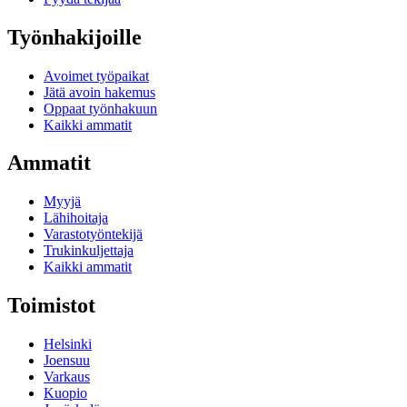
Työnhakijoille
Avoimet työpaikat
Jätä avoin hakemus
Oppaat työnhakuun
Kaikki ammatit
Ammatit
Myyjä
Lähihoitaja
Varastotyöntekijä
Trukinkuljettaja
Kaikki ammatit
Toimistot
Helsinki
Joensuu
Varkaus
Kuopio