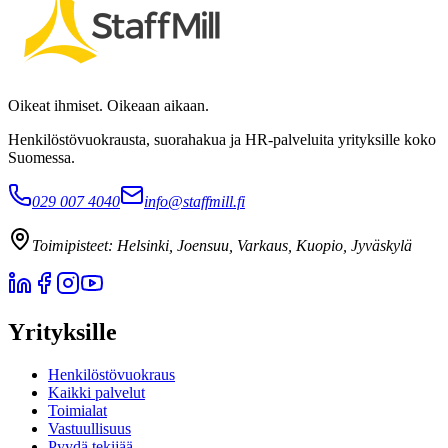
Oikeat ihmiset. Oikeaan aikaan.
Henkilöstövuokrausta, suorahakua ja HR-palveluita yrityksille koko
Suomessa.
029 007 4040
info@staffmill.fi
Toimipisteet:
Helsinki, Joensuu, Varkaus, Kuopio, Jyväskylä
Yrityksille
Henkilöstövuokraus
Kaikki palvelut
Toimialat
Vastuullisuus
Pyydä tekijää